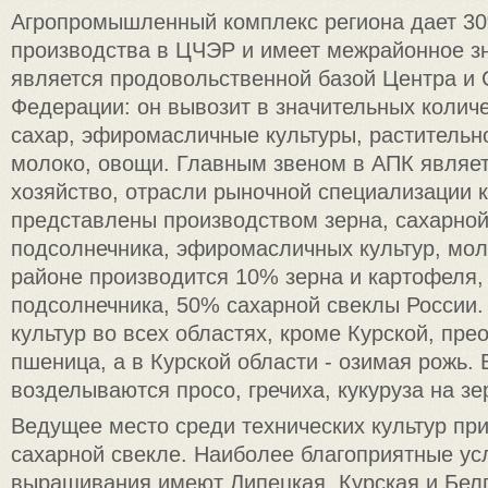
Агропромышленный комплекс региона дает 3
производства в ЦЧЭР и имеет межрайонное зн
является продовольственной базой Центра и 
Федерации: он вывозит в значительных количе
сахар, эфиромасличные культуры, растительн
молоко, овощи. Главным звеном в АПК являет
хозяйство, отрасли рыночной специализации к
представлены производством зерна, сахарной
подсолнечника, эфиромасличных культур, мол
районе производится 10% зерна и картофеля
подсолнечника, 50% сахарной свеклы России.
культур во всех областях, кроме Курской, пре
пшеница, а в Курской области - озимая рожь. 
возделываются просо, гречиха, кукуруза на зе
Ведущее место среди технических культур пр
сахарной свекле. Наиболее благоприятные ус
выращивания имеют Липецкая, Курская и Белг