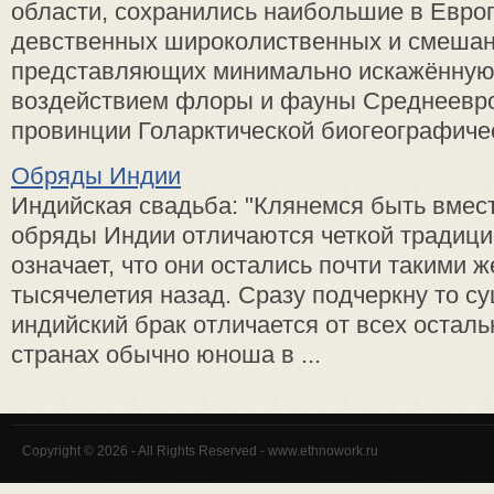
области, сохранились наибольшие в Европ
девственных широколиственных и смешан
представляющих минимально искажённую
воздействием флоры и фауны Среднеевр
провинции Голарктической биогеографическ
Обряды Индии
Индийская свадьба: "Клянемся быть вмес
обряды Индии отличаются четкой традиц
означает, что они остались почти такими же
тысячелетия назад. Сразу подчеркну то с
индийский брак отличается от всех осталь
странах обычно юноша в ...
Copyright © 2026 - All Rights Reserved - www.ethnowork.ru