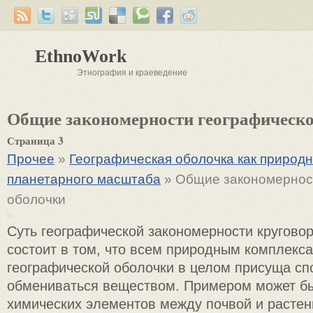
EthnoWork
Этнография и краеведение
Общие закономерности географическ
Страница 3
Прочее
»
Географическая оболочка как природ
планетарного масштаба
» Общие закономернос
оболочки
Суть географической закономерности кругово
состоит в том, что всем природным комплекс
географической оболочки в целом присуща сп
обмениваться веществом. Примером может бы
химических элементов между почвой и растен