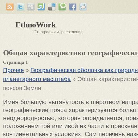
EthnoWork
Этнография и краеведение
Общая характеристика географически
Страница 1
Прочее
»
Географическая оболочка как природ
планетарного масштаба
» Общая характеристик
поясов Земли
Имея большую вытянутость в широтном напр
географические пояса характеризуются боль
неоднородностью, которая определяется, пре
положением той или ивой их части в приокеан
континентальных условиях. Сам перечень наз