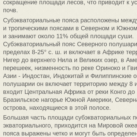
сокращение площади лесов, что приводит к у
почв.
Субэкваториальные пояса расположены межд
и тропическими поясами в Северном и Южно
и занимают около 11% общей площади суши.
Субэкваториальный пояс Северного полушари
пределах 8-25° с. ш. и включает в Африке тер
Нигер до верхнего Нила и Великих озер, в Ам
перешеек, низменность по реке Ориноко и Гви
Азии - Индостан, Индокитай и Филиппинские 
полушарии он включает территорию между 8 и 
входит Центральная Африка от реки Конго до 
Бразильское нагорье Южной Америки, Северн
острова, находящиеся в этой полосе.
Большая часть площади субэкваториальных по
экваториального, приходится на Мировой океа
пояса выражены четко и могут быть определе