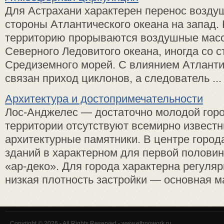
Для Астрахани характерен перенос возду
стороны Атлантического океана на запад.
территорию прорываются воздушные масс
Северного Ледовитого океана, иногда со 
Средиземного морей. С влиянием Атланти
связан приход циклонов, а следователь ...
Архитектура и достопримечательности
Лос-Анджелес — достаточно молодой город
территории отсутствуют всемирно извест
архитектурные памятники. В центре город
зданий в характерном для первой половин
«ар-деко». Для города характерна регуля
низкая плотность застройки — основная ма
Copyright © 2026 - All Rights Reserved - www.ethnowork.ru