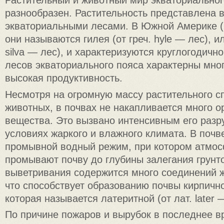
Растительный и животный мир экваториальног
разнообразен. Растительность представлена
экваториальными лесами. В Южной Америке (
они называются гилея (от греч. hyle — лес), ил
silva — лес), и характеризуются круглогодичн
лесов экваториального пояса характерны мног
высокая продуктивность.
Несмотря на огромную массу растительного с
животных, в почвах не накапливается много о
вещества. Это вызвано интенсивным его раз
условиях жаркого и влажного климата. В почв
промывной водный режим, при котором атмо
промывают почву до глубины залегания грунто
выветривания содержится много соединений 
что способствует образованию почвы кирпично
которая называется латеритной (от лат. later 
По причине пожаров и вырубок в последнее в