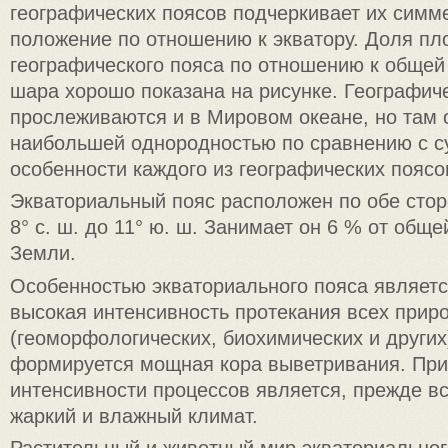
географических поясов подчеркивает их симм
положение по отношению к экватору. Доля пл
географического пояса по отношению к обще
шара хорошо показана на рисунке. Географич
прослеживаются и в Мировом океане, но там 
наибольшей однородностью по сравнению с с
особенности каждого из географических поясо
Экваториальный пояс расположен по обе сторо
8° с. ш. до 11° ю. ш. Занимает он 6 % от общ
Земли.
Особенностью экваториального пояса являет
высокая интенсивность протекания всех прир
(геоморфологических, биохимических и других)
формируется мощная кора выветривания. При
интенсивности процессов является, прежде вс
жаркий и влажный климат.