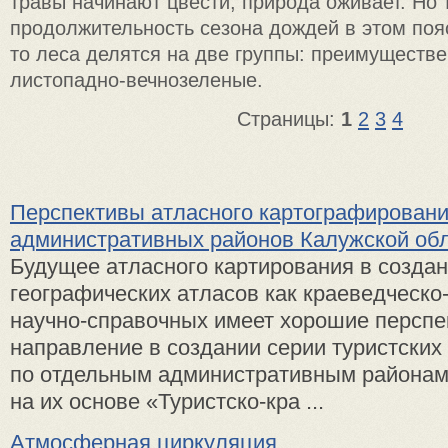
травы начинают цвести, природа оживает. Но т
продолжительность сезона дождей в этом поя
то леса делятся на две группы: преимуществ
листопадно-вечнозеленые.
Страницы:
1
2
3
4
Перспективы атласного картографирован
административных районов Калужской об
Будущее атласного картирования в созда
географических атласов как краеведческо
научно-справочных имеет хорошие перспе
направление в создании серии туристских 
по отдельным административным района
на их основе «Туристско-кра ...
Атмосферная циркуляция