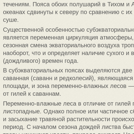
течениям. Пояса обоих полушарий в Тихом и 
океанах сдвинуты к северу по сравнению с и
суше.
Существенной особенностью субэкваториальн
является переменная циркуляция атмосферы,
сезонная смена экваториального воздуха троп
наоборот, что и определяет наличие сухого и 
(дождливого) времен года.
В субэкваториальных поясах выделяются две
саванная (саванн и редколесий), являющаяся
площади, и зона переменно-влажных лесов —
от гилей к саваннам.
Переменно-влажные леса в отличие от гилей
листопадные. Однако полное или частичное 
и засыхание травяной растительности происхо
период. С началом сезона дождей листва быс