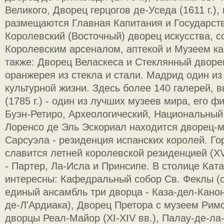
Великого, Дворец герцогов де-Уседа (1611 г.),
размещаются Главная Капитания и Государст
Королевский (Восточный) дворец искусства, 
Королевским арсеналом, аптекой и Музеем ка
также: Дворец Веласкеса и Стеклянный дворе
оранжерея из стекла и стали. Мадрид один и
культурной жизни. Здесь более 140 галерей, 
(1785 г.) - один из лучших музеев мира, его ф
Буэн-Ретиро, Археологический, Национальный 
Лоренсо де Эль Эскориал находится дворец-
Сарсуэла - резиденция испанских королей. Го
славится летней королевской резиденцией (XV
- Партер, Ла-Исла и Принсипе. В столице Кат
интересны: Кафедральный собор Св. Феклы (
единый ансамбль три дворца - Каза-дел-Канон
де-Л'Ардиака), Дворец Претора с музеем Рим
дворцы Реал-Майор (XI-XIV вв.), Палау-де-л