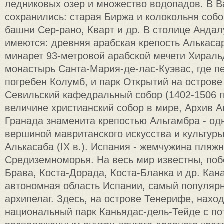
ледниковых озер и множество водопадов. В 
сохранились: старая Биржа и колокольня собо
башни Сер-рано, Кварт и др. В столице Андал
имеются: древняя арабская крепость Алькасар 
минарет 93-метровой арабской мечети Хиральда
монастырь Санта-Мария-де-лас-Куэвас, где п
погребен Колумб, и парк Открытий на острове
Севильский кафедральный собор (1402-1506 гг.
величине христианский собор в мире, Архив А
Гранада знаменита крепостью Альгамбра - одн
вершиной мавританского искусства и культуры
Алькасаба (IX в.). Испания - жемчужина пляж
Средиземноморья. На весь мир известны, поб
Брава, Коста-Дорада, Коста-Бланка и др. Кан
автономная область Испании, самый популярн
архипелаг. Здесь, на острове Тенерифе, наход
национальный парк Каньядас-дель-Тейде с п