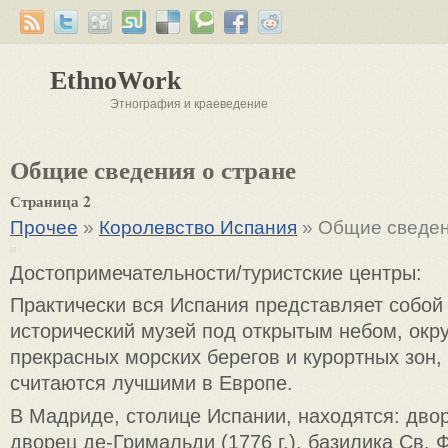
EthnoWork
Этнография и краеведение
Общие сведения о стране
Страница 2
Прочее
»
Королевство Испания
» Общие сведен
Достопримечательности/туристские центры:
Практически вся Испания представляет собой
исторический музей под открытым небом, ок
прекрасных морских берегов и курортных зон,
считаются лучшими в Европе.
В Мадриде, столице Испании, находятся: дворе
дворец де-Гримальди (1776 г.), базилика Св. 