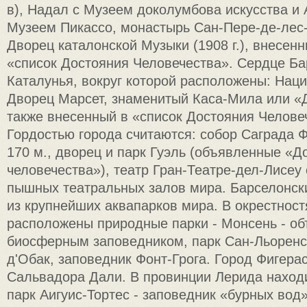
в), Надал с Музеем доколумбова искусства и А
Музеем Пикассо, монастырь Сан-Пере-де-лес-П
Дворец каталонской Музыки (1908 г.), внесе
«список Достояния Человечества». Сердце Б
Каталунья, вокруг которой расположены: Нац
Дворец Марсет, знаменитый Каса-Мила или «Д
также внесенный в «список Достояния Человеч
Гордостью города считаются: собор Саграда 
170 м., дворец и парк Гуэль (объявленные «
человечества»), театр Гран-Театре-дел-Лисеу
пышных театральных залов мира. Барселонск
из крупнейших аквапарков мира. В окрестнос
расположены природные парки - Монсень - 
биосферным заповедником, парк Сан-Льоренс
д'Обак, заповедник Фонт-Грога. Город Фигера
Сальвадора Дали. В провинции Лерида наход
парк Аигуис-Тортес - заповедник «бурных во