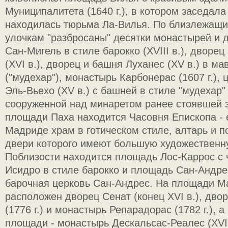
Муниципалитета (1640 г.), в котором заседала
находилась тюрьма Ла-Вилья. По близлежащ
улочкам "разбросаны" десятки монастырей и д
Сан-Мигель в стиле барокко (XVIII в.), дворе
(XVI в.), дворец и башня Луханес (XV в.) в м
("мудехар"), монастырь Карбонерас (1607 г.),
Эль-Вьехо (XV в.) с башней в стиле "мудехар" 
сооруженной над минаретом ранее стоявшей з
площади Паха находится Часовня Епископа - 
Мадриде храм в готическом стиле, алтарь и 
двери которого имеют большую художественн
Поблизости находится площадь Лос-Каррос с 
Исидро в стиле барокко и площадь Сан-Андре
барочная церковь Сан-Андрес. На площади М
расположен дворец Сенат (конец XVI в.), дво
(1776 г.) и монастырь Репарадорас (1782 г.), 
площади - монастырь Дескальсас-Реалес (XVI 