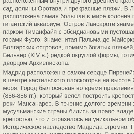
расположенным внутри другого древнего крат
сад долины Оротава и прекрасные пляжи. В 
расположена самая большая в мире колония 
гигантский аквариум. Остров Лансароте знам
парком Тиманфайя с обсидиановыми пустоша
горами Фуэго. Знаменитая Пальма-де-Майорка
Болгарских островов, помимо богатых пляжей
Бельвер (XIV в.) редкой округлой формы, гот
дворцом Архиепископа.
Мадрид расположен в самом сердце Пиренейс
в центре кастильского плоскогорья на высоте 
моря. Город был основан во время правления
(856-886 гг.), который велел построить крепос
реки Мансанарес. В течение долгого времени 
мусульманские страны бились за право владе
крепостью, что и отразилось на уникальном о
Историческое наследство Мадрида огромно. 