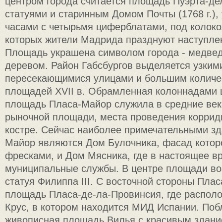
центром города считается площадь Пуэрта-де
статуями и старинным Домом Почты (1768 г.)
часами с четырьмя циферблатами, под колок
которых жители Мадрида празднуют наступлен
Площадь украшена символом города - медве
деревом. Район Габсбургов выделяется узким
пересекающимися улицами и большим количе
площадей XVII в. Обрамленная колоннадами 
площадь Пласа-Майор служила в средние век
рыночной площади, места проведения коррид
костре. Сейчас наиболее примечательными з
Майор являются Дом Булочника, фасад котор
фресками, и Дом Мясника, где в настоящее 
муниципальные службы. В центре площади во
статуя Филиппа III. С восточной стороны Пла
площадь Пласа-де-ла-Провинсия, где распол
Крус, в котором находится МИД Испании. Поб
живописная площадь Вилья с красивым здан