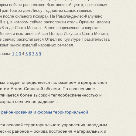
отором сейчас расположен Выставочный центр, прекрасным
Гран-Театре-дел-Лисеу - одним из самых пышных
н после сильного пожара). На Рамбла-де-лес-Капучинс
I в.), в котором сейчас расположен отель Ориенте, дворец
мбла-де-Санта-Моника - более современная и широкая
Моники и выставочный зал Центра Искусств Санта-Моника,
где сейчас располагается Отдел по Культуре Правительства
ткрыт рынок изделий народных ремесел.
аницы:
1
2
3
4
5
6
7
8
9
ных впадин определяется положением в центральной
истем Алтая-Саянской области. По сравнению с
личается более высокой теплообеспеченностью и
арная солнечная радиаци ...
о районирования и формы территориальной
ся основой территориального управления народным
еских районов – основа построения материальных и