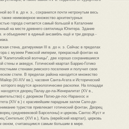
ой во II в. до н. э., сохранился почти нетронутым весь
 а также неимоверное множество архитектурных
остью города считается самый большой в Каталонии
нный на месте древнего святилища Юпитера. Здание
в. и объединяет в единый ансамбль ещё и три дворца -
иака.
ская стена, датируемая III в. до н. э. Сейчас в пределах
тора с музеем Римской империи, прекрасный фонтан на
ой "Капитолийской волчицы", две хорошо сохранившиеся
й стены и акведук. Готический квартал Баррио-Готико
постными стенами римского поселения и получил свое
ическом стиле. В пределах района находится множество
Майор (XI-XIV вв.), часовня Санта-Агата и Исторический
 которого ведутся археологичесике раскопки. На площади
находятся дворец Палау-де-ла-Женералитат (XV в.,
вительство) с двориком Патио-де-лос-Наранхос и
ета (XIV в.) с красивейшим парадным залом Сало-де-
нимание туристов привлекает готический фонтан, Дворец
дворец средневековой Барселоны) и церковь Сантос-Жуст и
ец Сентельес (XVI в.), Каль (еврейский квартал), церковь
ым окном, считающимся самым большим в мире.