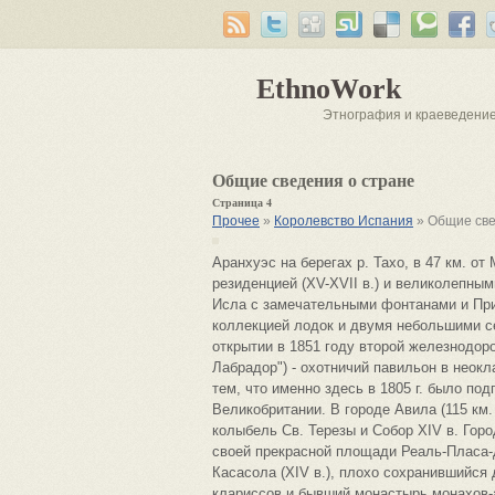
EthnoWork
Этнография и краеведени
Общие сведения о стране
Страница 4
Прочее
»
Королевство Испания
» Общие све
Аранхуэс на берегах р. Тахо, в 47 км. о
резиденцией (XV-XVII в.) и великолепны
Исла с замечательными фонтанами и При
коллекцией лодок и двумя небольшими с
открытии в 1851 году второй железнодор
Лабрадор") - охотничий павильон в неок
тем, что именно здесь в 1805 г. было по
Великобритании. В городе Авила (115 км
колыбель Св. Терезы и Собор XIV в. Горо
своей прекрасной площади Реаль-Пласа-д
Касасола (XIV в.), плохо сохранившийся
клариссов и бывший монастырь монахов-а