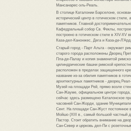
Мансанарес-эль-Реаль.
В столице Каталонии Барселоне, основанн
исторический центр в готическом стиле,
памятников. Главной достопримечательн
Кафедральный собор Св. Феклы, построе
построено в готическом стиле в XIV-XV в
Каза-дел-Канонжес, Дега и Каза-де-Л'Ард
Старый город - Парт Альта - окружает рим
старого города расположены Дворец Пре
Пла-де-Палау и копия знаменитой римск
цилиндрические башни римской крепостно
расположен в пределах защищенного кре
название из-за обилия памятников в гот
архитектурных памятников - дворец Реал-
Музей на площади Рей, прямо возле стен
Сан-Жауме, официальном центре города, 
сейчас здесь размещено Каталонское пра
часовней Сан-Жорди, здание Муниципалит
Сент. На площади Сан-Жуст постоянное в
Мойшо (XIII в., самый большой частный 
Пастор. Стоит обратить внимание на двор
Сан-Север и церковь дел-Пи с розеточн