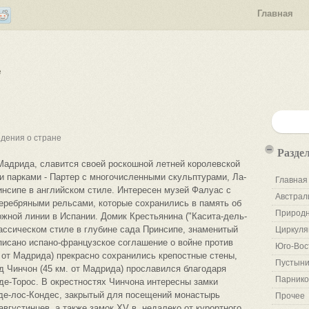
Главная
е
дения о стране
Разде
т Мадрида, славится своей роскошной летней королевской
ми парками - Партер с многочисленными скульптурами, Ла-
Главная
нсипе в английском стиле. Интересен музей Фалуас с
Австрал
еребряными рельсами, которые сохранились в память об
Природн
ожной линии в Испании. Домик Крестьянина ("Касита-дель-
лассическом стиле в глубине сада Принсипе, знаменитый
Циркуля
дписано испано-французское соглашение о войне против
Юго-Вос
. от Мадрида) прекрасно сохранились крепостные стены,
Пустыни
д Чинчон (45 км. от Мадрида) прославился благодаря
Парнико
е-Торос. В окрестностях Чинчона интересны замки
 де-лос-Кондес, закрытый для посещений монастырь
Прочее
вгустинцев, а также замок XV в. недалеко от курортного