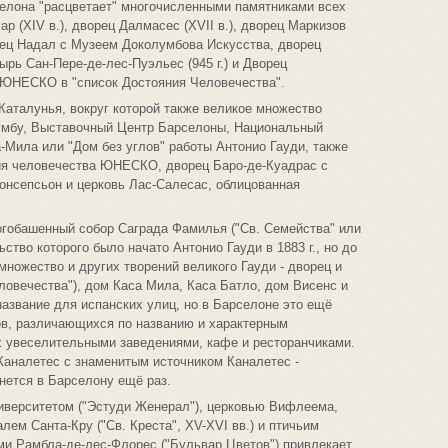
селона "расцветает" многочисленными памятниками всех
ар (XIV в.), дворец Далмасес (XVII в.), дворец Маркизов
рец Надал с Музеем Доколумбова Искусства, дворец
ырь Сан-Пере-де-лес-Пуэльес (945 г.) и Дворец
й ЮНЕСКО в "список Достояния Человечества".
аталунья, вокруг которой также великое множество
умбу, Выставочный Центр Барселоны, Национальный
-Мила или "Дом без углов" работы Антонио Гауди, также
ия человечества ЮНЕСКО, дворец Баро-де-Куадрас с
онсепсьон и церковь Лас-Салесас, облицованная
огобашенный собор Саграда Фамилья ("Св. Семейства" или
ьство которого было начато Антонио Гауди в 1883 г., но до
 множество и других творений великого Гауди - дворец и
ловечества"), дом Каса Мила, Каса Батло, дом Висенс и
название для испанских улиц, но в Барселоне это ещё
ов, различающихся по названию и характерным
 увеселительными заведениями, кафе и ресторанчиками.
Каналетес с знаменитым источником Каналетес -
нется в Барселону ещё раз.
иверситетом ("Эстуди Женерал"), церковью Вифлеема,
лем Санта-Кру ("Св. Креста", XV-XVI вв.) и птичьим
и Рамбла-де-лес-Флорес ("Бульвар Цветов") привлекает