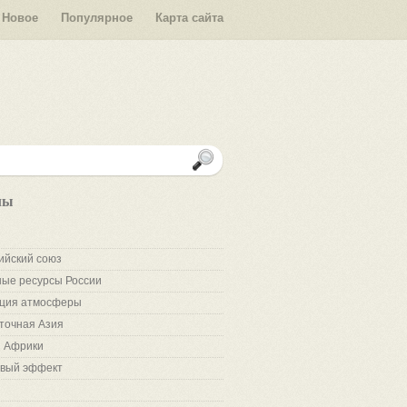
Новое
Популярное
Карта сайта
лы
ийский союз
ые ресурсы России
ция атмосферы
точная Азия
 Африки
вый эффект