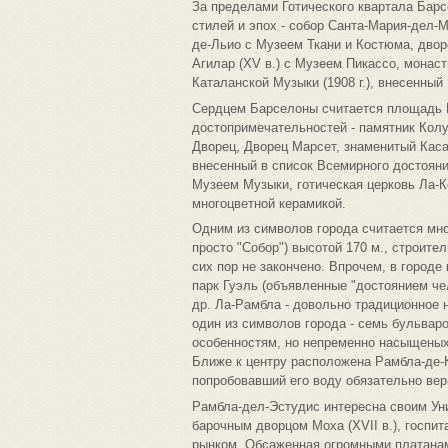
За пределами Готического квартала Бар
стилей и эпох - собор Санта-Мария-дел-М
де-Льио с Музеем Ткани и Костюма, дво
Агилар (XV в.) с Музеем Пикассо, монаст
Каталанской Музыки (1908 г.), внесенны
Сердцем Барселоны считается площадь К
достопримечательностей - памятник Кол
Дворец, Дворец Марсет, знаменитый Каса
внесенный в список Всемирного достоян
Музеем Музыки, готическая церковь Ла-К
многоцветной керамикой.
Одним из символов города считается мн
просто "Собор") высотой 170 м., строител
сих пор не закончено. Впрочем, в городе
парк Гуэль (объявленные "достоянием че
др. Ла-Рамбла - довольно традиционное 
один из символов города - семь бульвар
особенностям, но непременно насыщеных
Ближе к центру расположена Рамбла-де-
попробовавший его воду обязательно вер
Рамбла-дел-Эстудис интересна своим Ун
барочным дворцом Моха (XVII в.), госпита
рынком. Обсаженная огромными платанам