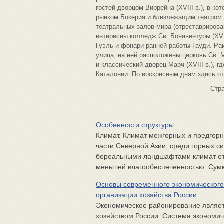
гостей дворцом Виррейна (XVIII в.), в к
рынком Бокерия и близлежащим театром 
театральных залов мира (отреставрирова
интересны колледж Св. Бонавентуры (XVI
Гуэль и фонари ранней работы Гауди. Ра
улица, на ней расположены церковь Св. 
и классический дворец Марч (XVIII в.), 
Каталонии. По воскресным дням здесь о
Стр
Особенности структуры
Климат. Климат межгорных и предгор
части Северной Азии, среди горных с
бореальными ландшафтами климат от
меньшей влагообеспеченностью. Сумм
Основы современного экономическог
организации хозяйства России
Экономическое районирование являет
хозяйством России. Система экономич