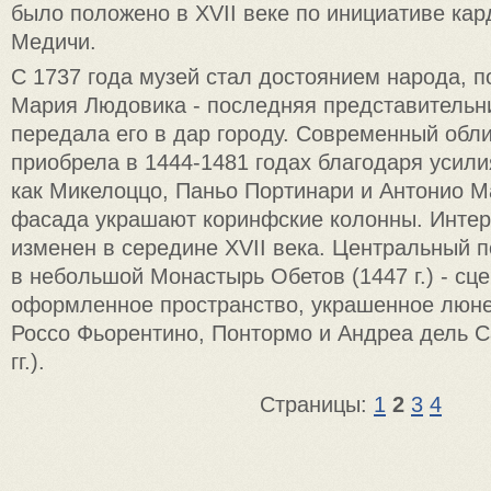
было положено в XVII веке по инициативе ка
Медичи.
С 1737 года музей стал достоянием народа, по
Мария Людовика - последняя представительн
передала его в дар городу. Современный обли
приобрела в 1444-1481 годах благодаря усили
как Микелоццо, Паньо Портинари и Антонио М
фасада украшают коринфские колонны. Интер
изменен в середине XVII века. Центральный п
в небольшой Монастырь Обетов (1447 г.) - сц
оформленное пространство, украшенное люн
Россо Фьорентино, Понтормо и Андреа дель С
гг.).
Страницы:
1
2
3
4