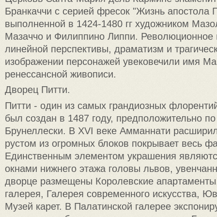
Бранкаччи с серией фресок "Жизнь апостола П
выполненной в 1424-1480 гг художником Мазо
Мазаччо и Филиппино Липпи. Революционное
линейной перспективы, драматизм и трагичес
изображении персонажей увековечили имя Ма
ренессансной живописи.
Дворец Питти.
Питти - один из самых грандиозных флоренти
был создан в 1487 году, предположительно по
Брунеллески. В XVI веке Амманнати расширил
рустом из огромных блоков покрывает весь ф
Единственным элементом украшения являют
окнами нижнего этажа головы львов, увенчан
дворце размещены Королевские апартаменты
галерея, Галерея современного искусства, Ю
Музей карет. В Палатинской галерее экспонир