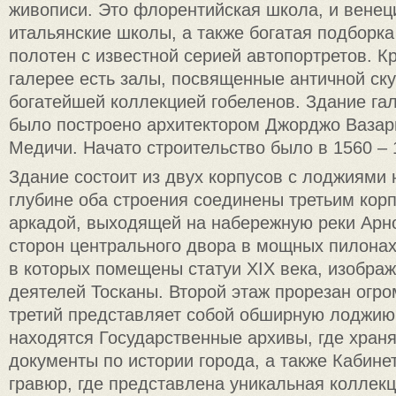
живописи. Это флорентийская школа, и венеци
итальянские школы, а также богатая подборк
полотен с известной серией автопортретов. К
галерее есть залы, посвященные античной ску
богатейшей коллекцией гобеленов. Здание г
было построено архитектором Джорджо Вазари
Медичи. Начато строительство было в 1560 – 
Здание состоит из двух корпусов с лоджиями 
глубине оба строения соединены третьим кор
аркадой, выходящей на набережную реки Арно.
сторон центрального двора в мощных пилона
в которых помещены статуи XIX века, изобр
деятелей Тосканы. Второй этаж прорезан огр
третий представляет собой обширную лоджию
находятся Государственные архивы, где хран
документы по истории города, а также Кабине
гравюр, где представлена уникальная коллекц