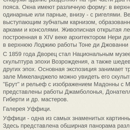
пояса. Окна имеют различную форму: в верхне
одинарные или парные, внизу - с ригелями. В
выступающим зубчатым карнизом, образован
арками и консолями. Живописная открытая ле
построенная в XIV веке архитектором Нери ди
в верхнюю Лоджию работы Тоне ди Джованни (1
С 1859 года Дворец стал Национальным музее
скульптура эпохи Возрождения, а также шеде
других эпох. Основная экспозиция занимает т
зале Микеланджело можно увидеть его скульпт
"Брут" и рельеф с изображением Мадонны с 
представлены работы Джамболонья, Донателл
Гиберти и др. мастеров.
Галерея Уффици.
Уффици - одна из самых знаменитых картинны
Здесь представлена обширная панорама раз