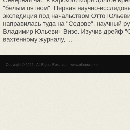
Северная часть Карского моря долгое вре
"белым пятном". Первая научно-исследов
экспедиция под начальством Отто Юльев
направилась туда на "Седове", научный р
Владимир Юльевич Визе. Изучив дрейф "С
вахтенному журналу, ...
Copyright © 2026 - All Rights Reserved - www.ethnowork.ru