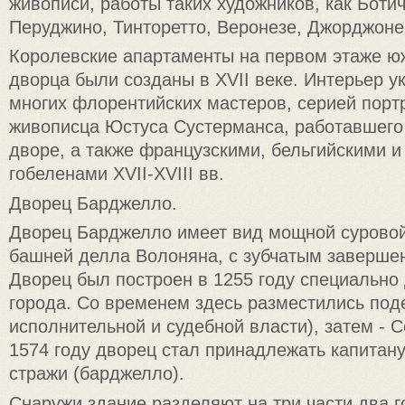
живописи, работы таких художников, как Боти
Перуджино, Тинторетто, Веронезе, Джорджоне
Королевские апартаменты на первом этаже ю
дворца были созданы в XVII веке. Интерьер 
многих флорентийских мастеров, серией порт
живописца Юстуса Сустерманса, работавшего
дворе, а также французскими, бельгийскими и
гобеленами XVII-XVIII вв.
Дворец Барджелло.
Дворец Барджелло имеет вид мощной суровой
башней делла Волоняна, с зубчатым заверше
Дворец был построен в 1255 году специально
города. Со временем здесь разместились поде
исполнительной и судебной власти), затем - С
1574 году дворец стал принадлежать капитан
стражи (барджелло).
Снаружи здание разделяют на три части два 