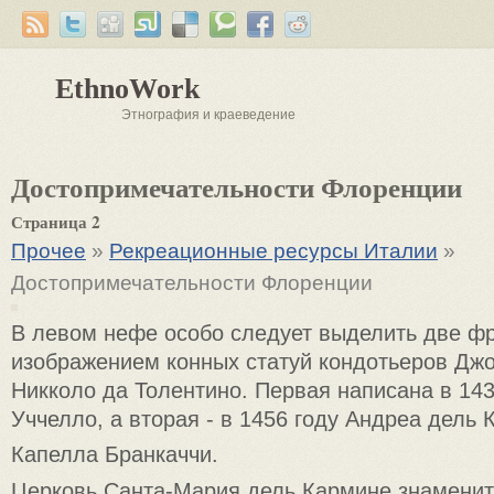
EthnoWork
Этнография и краеведение
Достопримечательности Флоренции
Страница 2
Прочее
»
Рекреационные ресурсы Италии
»
Достопримечательности Флоренции
В левом нефе особо следует выделить две ф
изображением конных статуй кондотьеров Джо
Никколо да Толентино. Первая написана в 14
Уччелло, а вторая - в 1456 году Андреа дель 
Капелла Бранкаччи.
Церковь Санта-Мария дель Кармине знаменит