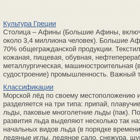
Культура Греции
Столица – Афины (Большие Афины, включ
около 3,4 миллиона человек). Большие А
70% общегражданской продукции. Текстил
кожаная, пищевая, обувная, нефтеперер
металлургическая, машиностроительная (в
судостроение) промышленность. Важный т 
Классификации
Морской лёд по своему местоположению 
разделяется на три типа: припай, плавуч
льды, паковые многолетние льды (пак). П
развития льда выделяют несколько так н
начальных видов льда (в порядке времени
ледяные иглы, ледяное сало, снежура, шуга