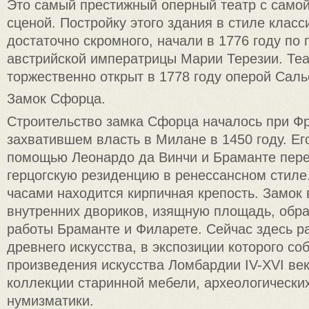
Это самый престижный оперный театр с само
сценой. Постройку этого здания в стиле клас
достаточно скромного, начали в 1776 году по 
австрийской императрицы Марии Терезии. Те
торжественно открыт в 1778 году оперой Саль
Замок Сфорца.
Строительство замка Сфорца началось при Ф
захватившем власть в Милане в 1450 году. Ег
помощью Леонардо да Винчи и Браманте пере
герцогскую резиденцию в ренессансном стиле
часами находится кирпичная крепость. Замок
внутренних двориков, изящную площадь, обр
работы Браманте и Филарете. Сейчас здесь 
древнего искусства, в экспозиции которого со
произведения искусства Ломбардии IV-XVI век
коллекции старинной мебели, археологически
нумизматики.