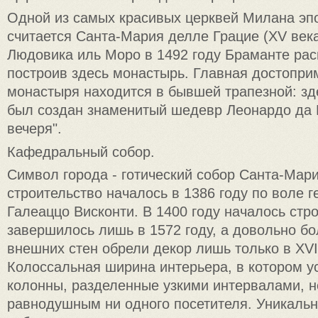
Одной из самых красивых церквей Милана эп
считается Санта-Мария делле Грацие (XV века
Людовика иль Моро в 1492 году Браманте рас
построив здесь монастырь. Главная достопри
монастыря находится в бывшей трапезной: зде
был создан знаменитый шедевр Леонардо да 
вечеря".
Кафедральный собор.
Символ города - готический собор Санта-Мар
строительство началось в 1386 году по воле 
Галеаццо Висконти. В 1400 году началось стр
завершилось лишь в 1572 году, а довольно б
внешних стен обрели декор лишь только в XVII
Колоссальная ширина интерьера, в котором у
колонны, разделенные узкими интервалами, н
равнодушным ни одного посетителя. Уникальн