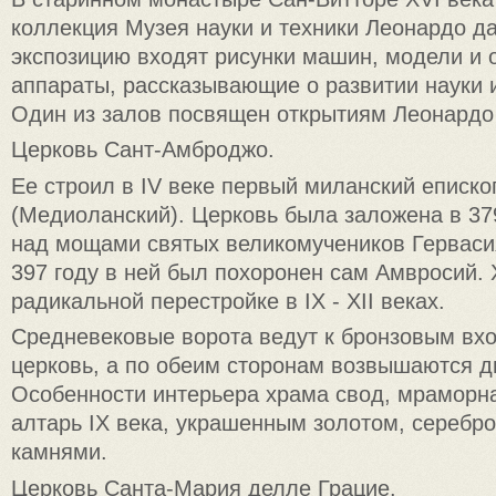
коллекция Музея науки и техники Леонардо да
экспозицию входят рисунки машин, модели и 
аппараты, рассказывающие о развитии науки и
Один из залов посвящен открытиям Леонардо
Церковь Сант-Амброджо.
Ее строил в IV веке первый миланский еписк
(Медиоланский). Церковь была заложена в 37
над мощами святых великомучеников Гервасия
397 году в ней был похоронен сам Амвросий.
радикальной перестройке в IX - XII веках.
Средневековые ворота ведут к бронзовым вх
церковь, а по обеим сторонам возвышаются д
Особенности интерьера храма свод, мраморн
алтарь IX века, украшенным золотом, серебр
камнями.
Церковь Санта-Мария делле Грацие.