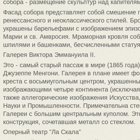
собора - размещение скульптур над капителя
Фасад собора представляет собой смешение г
ренессансного и неоклассического стилей. Бр
украшены барельефами с изображением эпизо
Марии и св. Амвросия. Мраморная кровля со
шпилями и башенками, бесчисленными статуя
Галерея Виктора Эммануила II.
Это - самый старый пассаж в мире (1865 года
Джузеппе Менгони. Галерея в плане имеет фо
креста с восьмиугольным центром, украшенн
изображающими четыре континента (исключая
также аллегорические изображения Искусства
Науки и Промышленности. Примечательна ст
Галереи с большим центральным куполом. Эт
конструкция, сочетавшая металл со стеклом.
Оперный театр "Ла Скала"