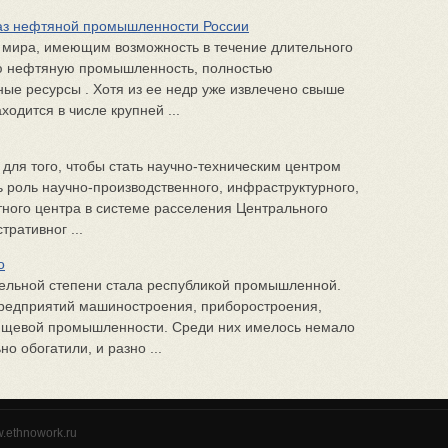
баз нефтяной промышленности России
м мира, имеющим возможность в течение длительного
ю нефтяную промышленность, полностью
ые ресурсы . Хотя из ее недр уже извлечено свыше
ходится в числе крупней ...
 для того, чтобы стать научно-техническим центром
 роль научно-производственного, инфраструктурного,
тного центра в системе расселения Центрального
ративног ...
о
тельной степени стала республикой промышленной.
редприятий машиностроения, приборостроения,
пищевой промышленности. Среди них имелось немало
о обогатили, и разно ...
w.ethnowork.ru