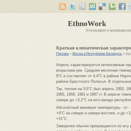
EthnoWork
Этнография и краеведени
Краткая климатическая характер
Прочее
»
Весна в Республике Беларусь
» Кр
Апрель характеризуется интенсивным пр
вскрытием рек. Средняя месячная темпер
8°С и составляет от 4,4°С в районе Наро
районе Брестского Полесья. В отдельные
Так, теплее на 3-5°С был апрель 1950, 198
1955, 1958, 1981 и 1987 гг. В апреле тем
севере до +3,2°С на юго-западе республи
Абсолютный минимум температуры - от - 8
+9°С на севере и северо-востоке, и до +
+31°С.
Заморозки обычно прекращаются по югу р