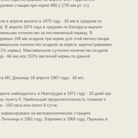
 уровне станции при норме 980,1 (735 мм рт. ст).
ов в апреле выпало в 1975 году - 83 мм в среднем по
). В апреле 1974 года в среднем по Беларуси выпало
аименьшее количество за послевоенный период. В
ровано 168 мм осадков при норме для этой метеостанции
инимальное количество осадков за апрель зарегистрировано
ло 1% нормы). Максимальное суточное количество осадков
да - 66 мм или 153% месячной нормы по данной
а МС Докшицы 18 апреля 1967 года - 40 м/с.
реле наблюдалось в Новогрудке в 1971 году - 20 дней при
му пункту 6. Наибольшая продолжительность туманов в
 - 193 часа или около 8 суток.
й зафиксировано на метеорологических станциях
 Лельчицы в 1961 году, Березино в 1968 году, Пружаны в