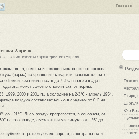
Главная
е
истика Апреля
аткая климатическая характеристика Апреля
Разде
итоком тепла, полным исчезновением снежного покрова,
атура (норма) по сравнению с мартом повышается на 7-
чано-Вилейской низменности до 7,3°С на юго-западе в
Главная
 годы она может заметно отклоняться от нормы.
Австрал
3, 1999, 2000 и 2001 гг., а холоднее на 2-3°С - апрель 1954,
Природн
пература воздуха составляет ночью в среднем от 0°С на
Циркуля
ки.
Юго-Вос
° до - 21°С. Днем воздух прогревается, в основном, от
Пустыни
13°С на юго-западе; абсолютный максимум - от +25° до
Парнико
Прочее
еспублики в третьей декаде апреля, в центральных и