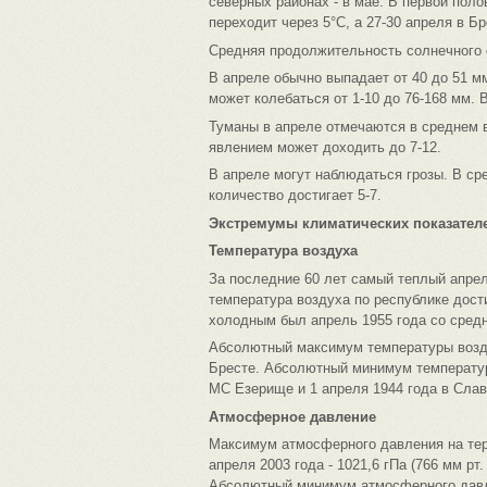
северных районах - в мае. В первой пол
переходит через 5°С, а 27-30 апреля в Бр
Средняя продолжительность солнечного си
В апреле обычно выпадает от 40 до 51 мм
может колебаться от 1-10 до 76-168 мм. 
Туманы в апреле отмечаются в среднем в
явлением может доходить до 7-12.
В апреле могут наблюдаться грозы. В сре
количество достигает 5-7.
Экстремумы климатических показател
Температура воздуха
За последние 60 лет самый теплый апрел
температура воздуха по республике дост
холодным был апрель 1955 года со сред
Абсолютный максимум температуры возду
Бресте. Абсолютный минимум температуры
МС Езерище и 1 апреля 1944 года в Сла
Атмосферное давление
Максимум атмосферного давления на тер
апреля 2003 года - 1021,6 гПа (766 мм рт. 
Абсолютный минимум атмосферного давле