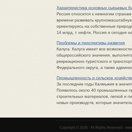
Характеристика основных сырьевых 
Россия относится к немногим страна
времени развивать крупномасштабну
ориентируясь на собственные природн
14 млрд. т. нефти, Россия и сегодня на
Проблемы и перспективы развития
Калуга. Калуга имеет все возможности
общероссийского значения, выполнять
рекреационно-туристского и транспор
Федерального округа, а также админист
Промышленность и сельское хозяйств
За последние годы Калмыкия в значи
Появилось около 40 промышленных п
строительных материалов, легкой и 
новых производств, которые значительн
Copyright © 2026 - All Rights Reserved - ww