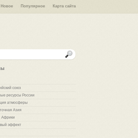
Новое
Популярное
Карта сайта
лы
ийский союз
ые ресурсы России
ция атмосферы
точная Азия
 Африки
вый эффект