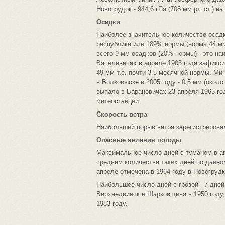
Новогрудок - 944,6 гПа (708 мм рт. ст.) на
Осадки
Наиболее значительное количество осадк
республике или 189% нормы (норма 44 мм
всего 9 мм осадков (20% нормы) - это н
Василевичах в апреле 1905 года зафикси
49 мм т.е. почти 3,5 месячной нормы. М
в Волковыске в 2005 году - 0,5 мм (око
выпало в Барановичах 23 апреля 1963 го
метеостанции.
Скорость ветра
Наибольший порыв ветра зарегистрировал
Опасные явления погоды
Максимальное число дней с туманом в ап
среднем количестве таких дней по данно
апреле отмечена в 1964 году в Новогрудке
Наибольшее число дней с грозой - 7 дне
Верхнедвинск и Шарковщина в 1950 году,
1983 году.