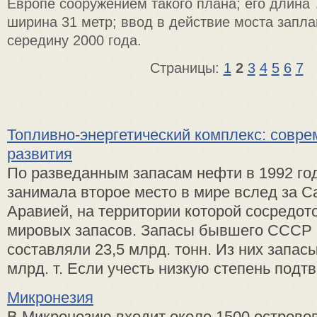
Европе сооружением такого плана; его длина 
ширина 31 метр; ввод в действие моста запл
середину 2000 года.
Страницы:
1
2
3
4
5
6
7
Топливно-энергетический комплекс: совр
развития
По разведанным запасам нефти в 1992 го
занимала второе место в мире вслед за С
Аравией, на территории которой сосредот
мировых запасов. Запасы бывшего СССР 
составляли 23,5 млрд. тонн. Из них запасы
млрд. т. Если учесть низкую степень подтв
Микронезия
В Микронезию входит около 1500 островов