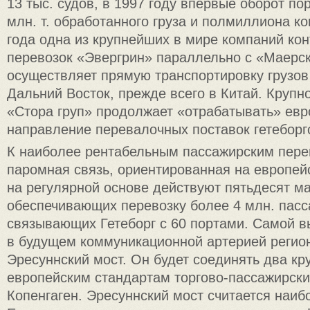
13 тыс. судов, в 1997 году впервые оборот по
млн. т. обработанного груза и полмиллиона к
года одна из крупнейших в мире компаний ко
перевозок «Эвергрин» параллельно с «Маерс
осуществляет прямую транспортировку грузов 
Дальний Восток, прежде всего в Китай. Круп
«Стора груп» продолжает «отрабатывать» евр
направление перевалочных поставок гетеборгс
К наиболее рентабельным пассажирским пере
паромная связь, ориентированная на европей
на регулярной основе действуют пятьдесят м
обеспечивающих перевозку более 4 млн. пасс
связывающих Гетеборг с 60 портами. Самой 
в будущем коммуникационной артерией регион
Эресуннский мост. Он будет соединять два кр
европейским стандартам торгово-пассажирски
Копенгаген. Эресуннский мост считается наиб