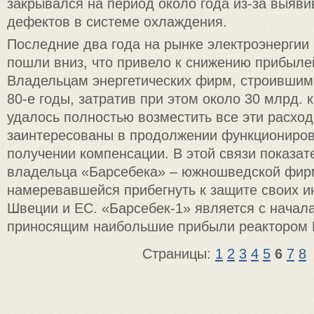
закрывался на период около года из-за выяв
дефектов в системе охлаждения.
Последние два года на рынке электроэнергии
пошли вниз, что привело к снижению прибыл
Владельцам энергетических фирм, строившим 
80-е годы, затратив при этом около 30 млрд. к
удалось полностью возместить все эти расхо
заинтересованы в продолжении функциониро
получении компенсации. В этой связи показат
владельца «Барсебека» – южношведской фи
намеревавшейся прибегнуть к защите своих и
Швеции и ЕС. «Барсебек-1» является с начала
приносящим наибольшие прибыли реактором 
Страницы:
1
2
3
4
5
6
7
8