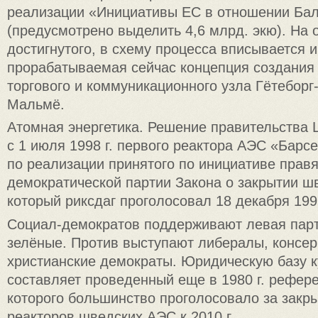
реализации «Инициативы ЕС в отношении Бал
(предусмотрено выделить 4,6 млрд. экю). На 
достигнутого, в схему процесса вписывается 
прорабатываемая сейчас концепция создани
торгового и коммуникационного узла Гётеборг
Мальмё.
Атомная энергетика. Решение правительства 
с 1 июля 1998 г. первого реактора АЭС «Барс
по реализации принятого по инициативе прав
демократической партии Закона о закрытии ш
который риксдаг проголосовал 18 декабря 1997
Социал-демократов поддерживают левая парти
зелёные. Против выступают либералы, консер
христианские демократы. Юридическую базу
составляет проведенный еще в 1980 г. рефере
которого большинство проголосовало за закры
реакторов шведских АЭС к 2010 г.