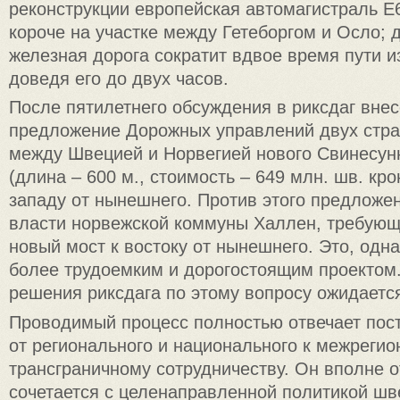
реконструкции европейская автомагистраль Е6
короче на участке между Гетеборгом и Осло; 
железная дорога сократит вдвое время пути и
доведя его до двух часов.
После пятилетнего обсуждения в риксдаг вне
предложение Дорожных управлений двух стра
между Швецией и Норвегией нового Свинесун
(длина – 600 м., стоимость – 649 млн. шв. крон
западу от нынешнего. Против этого предложе
власти норвежской коммуны Халлен, требующ
новый мост к востоку от нынешнего. Это, одна
более трудоемким и дорогостоящим проектом
решения риксдага по этому вопросу ожидается 
Проводимый процесс полностью отвечает пос
от регионального и национального к межреги
трансграничному сотрудничеству. Он вполне 
сочетается с целенаправленной политикой шв