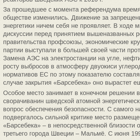
За прошедшее с момента референдума время
обществе изменились. Движение за запрещен
энергетики ничем себя не проявляет. В ходе 
дискуссии перед принятием вышеназванных р
правительства профсоюзы, экономические кру
партии выступали в большей своей части про
Замена АЭС на электростанции на угле, нефти
росту выбросов в атмосферу двуокиси углер
нормативов ЕС по этому показателю составля
случае закрытия «Барсебека» оно вырастет е
Особое место занимает в конечном решении в
сворачиванин шведской атомной энергетичес
вопрос обеспечения безопасности. С самого 
подвергалось сильной критике место размеще
«Барсебека» – в непосредственной близости о
третьего города Швеции – Мальмё. С июня 199