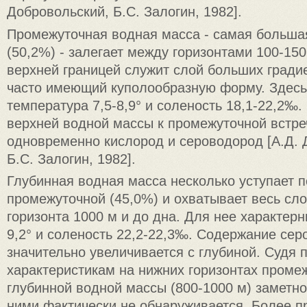
Добровольский, Б.С. Залогин, 1982].
Промежуточная водная масса - самая больша
(50,2%) - залегает между горизонтами 100-150
верхней границей служит слой больших гради
часто имеющий куполообразную форму. Здесь
температура 7,5-8,9° и соленость 18,1-22,2‰.
верхней водной массы к промежуточной встре
одновременно кислород и сероводород [А.Д. 
Б.С. Залогин, 1982].
Глубинная водная масса несколько уступает 
промежуточной (45,0%) и охватывает весь сло
горизонта 1000 м и до дна. Для нее характерн
9,2° и соленость 22,2-22,3‰. Содержание се
значительно увеличивается с глубиной. Судя
характеристикам на нижних горизонтах проме
глубинной водной массы (800-1000 м) заметн
ними фактически не обнаруживается. Более п