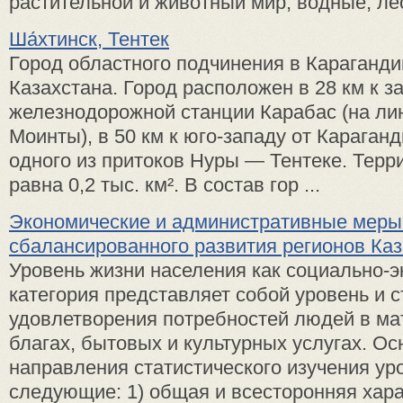
растительной и животный мир, водные, лес
Ша́хтинск, Тентек
Город областного подчинения в Караганди
Казахстана. Город расположен в 28 км к з
железнодорожной станции Карабас (на ли
Моинты), в 50 км к юго-западу от Караган
одного из притоков Нуры — Тентеке. Терр
равна 0,2 тыс. км². В состав гор ...
Экономические и административные меры
сбалансированного развития регионов Ка
Уровень жизни населения как социально-
категория представляет собой уровень и 
удовлетворения потребностей людей в м
благах, бытовых и культурных услугах. Ос
направления статистического изучения ур
следующие: 1) общая и всесторонняя харак