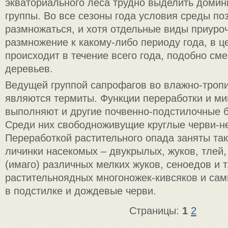
экваториального леса трудно выделить доми
группы. Во все сезоны года условия среды п
размножаться, и хотя отдельные виды приуро
размножение к какому-либо периоду года, в ц
происходит в течение всего года, подобно см
деревьев.
Ведущей группой сапрофагов во влажно-троп
являются термиты. Функции переработки и м
выполняют и другие почвенно-подстилочные 
Среди них свободноживущие круглые черви-н
Переработкой растительного опада заняты та
личинки насекомых – двукрылых, жуков, тлей
(имаго) различных мелких жуков, сеноедов и 
растительноядных многоножек-кивсяков и са
в подстилке и дождевые черви.
Страницы:
1
2