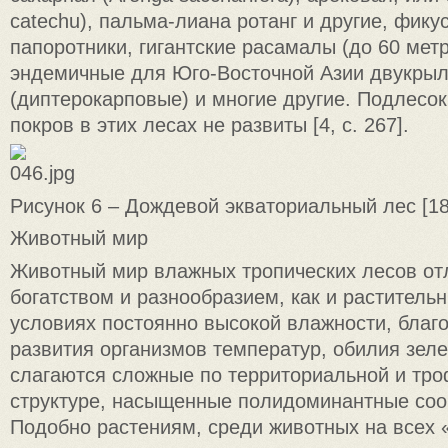
catechu), пальма-лиана ротанг и другие, фик
папоротники, гигантские расамалы (до 60 мет
эндемичные для Юго-Восточной Азии двукры
(диптерокарповые) и многие другие. Подлесок
покров в этих лесах не развиты [4, с. 267].
Рисунок 6 – Дождевой экваториальный лес [18
Животный мир
Животный мир влажных тропических лесов от
богатством и разнообразием, как и раститель
условиях постоянно высокой влажности, благ
развития организмов температур, обилия зел
слагаются сложные по территориальной и тр
структуре, насыщенные полидоминантные соо
Подобно растениям, среди животных на всех 