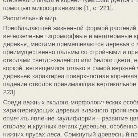
стеблевого опада и корней гумифицируется и 
помощью микроорганизмов [1, с. 221].
Растительный мир
Преобладающей жизненной формой растений
вечнозеленые гигроморфные и мегатермные 
деревья, местами примешиваются деревья с л
преимущественно пальмы со стройными и пр
стволами светло-зеленого или белого цвета,
коркой, ветвящимися только в самой верхней 
деревьев характерна поверхностная корневая
падении стволов принимающая вертикальное п
223].
Среди важных эколого-морфологических особ
характеризующих деревья влажного тропическ
отметить явление каулифлории – развитие цве
стволах и крупных ветвях деревьев, особенн
нижних ярусах леса. Сомкнутый древесный по