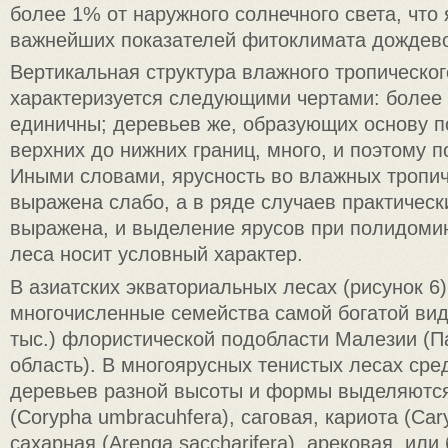
более 1% от наружного солнечного света, что
важнейших показателей фитоклимата дождевого
Вертикальная структура влажного тропическог
характеризуется следующими чертами: более
единичны; деревьев же, образующих основу по
верхних до нижних границ, много, и поэтому 
Иными словами, ярусность во влажных тропич
выражена слабо, а в ряде случаев практическ
выражена, и выделение ярусов при полидомин
леса носит условный характер.
В азиатских экваториальных лесах (рисунок 6
многочисленные семейства самой богатой ви
тыс.) флористической подобласти Малезии (П
область). В многоярусных тенистых лесах ср
деревьев разной высоты и формы выделяются
(Corypha umbracuhfera), саговая, кариота (Cary
сахарная (Arenga saccharifera), арековая, или