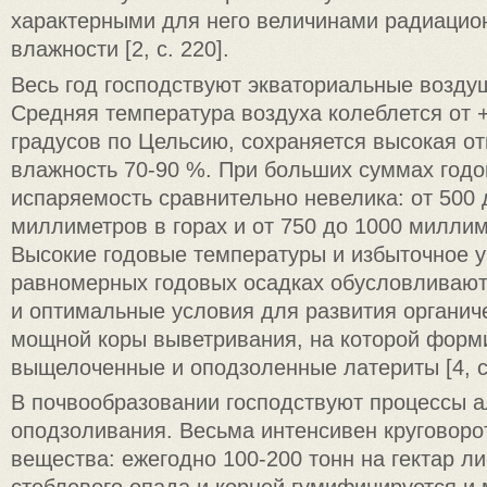
характерными для него величинами радиацион
влажности [2, с. 220].
Весь год господствуют экваториальные возду
Средняя температура воздуха колеблется от 
градусов по Цельсию, сохраняется высокая о
влажность 70-90 %. При больших суммах годо
испаряемость сравнительно невелика: от 500 
миллиметров в горах и от 750 до 1000 миллим
Высокие годовые температуры и избыточное 
равномерных годовых осадках обусловливают
и оптимальные условия для развития органич
мощной коры выветривания, на которой форм
выщелоченные и оподзоленные латериты [4, с.
В почвообразовании господствуют процессы а
оподзоливания. Весьма интенсивен круговоро
вещества: ежегодно 100-200 тонн на гектар л