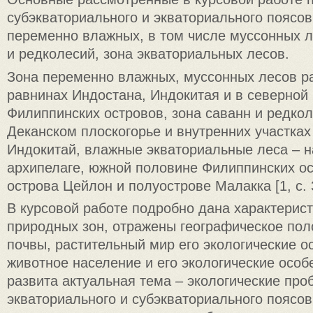
субэкваториального и экваториального поясов
переменно влажных, в том числе муссонных л
и редколесий, зона экваториальных лесов.
Зона переменно влажных, муссонных лесов р
равнинах Индостана, Индокитая и в северной
Филиппинских островов, зона саванн и редкол
Деканском плоскогорье и внутренних участках
Индокитай, влажные экваториальные леса – 
архипелаге, южной половине Филиппинских ос
острова Цейлон и полуострове Малакка [1, с. 
В курсовой работе подробно дана характерист
природных зон, отражены географическое пол
почвы, растительный мир его экологические о
животное население и его экологические особ
развита актуальная тема – экологические пр
экваториального и субэкваториального поясов