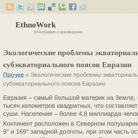
EthnoWork
Этнография и краеведение
Экологические проблемы экваториаль
субэкваториального поясов Евразии
Прочее
» Экологические проблемы экваториаль
субэкваториального поясов Евразии
Евразия – самый большой материк на Земле, 
тысяч километров квадратных, что составляе
суши. Население – более 4,8 миллиарда чело
Континент расположен в Северном полушари
9° и 169° западной долготы, при этом часть о