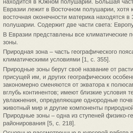
находится в Южном полушарии. Большая част
Евразии лежит в Восточном полушарии, хотя 
восточная оконечности материка находятся в
полушарии. Содержит две части света: Европу
В Евразии представлены все климатические 
зоны.
Природная зона – часть географического поя
климатическими условиями [1, с. 355].
Природные зоны берут своё название от расти
присущей им, и других географических особен
закономерно сменяются от экватора к полюса
вглубь континентов; имеют близкие условия т
увлажнения, определяющие однородные почвы
животный мир и другие компоненты природно
Природные зоны – одна из ступеней физико-г
районирования [5, с. 218].
Основные рассмотренные в курсовой работе 