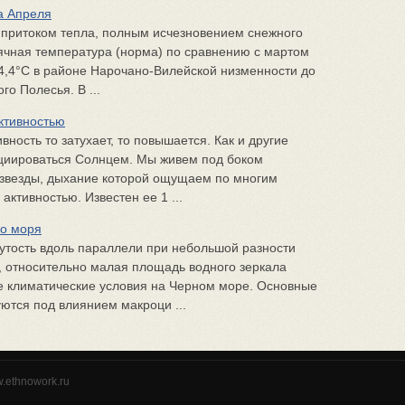
а Апреля
 притоком тепла, полным исчезновением снежного
ячная температура (норма) по сравнению с мартом
 4,4°С в районе Нарочано-Вилейской низменности до
го Полесья. В ...
активностью
вность то затухает, то повышается. Как и другие
ициироваться Солнцем. Мы живем под боком
й звезды, дыхание которой ощущаем по многим
ктивностью. Известен ее 1 ...
го моря
утость вдоль параллели при небольшой разности
, относительно малая площадь водного зеркала
 климатические условия на Черном море. Основные
ются под влиянием макроци ...
w.ethnowork.ru