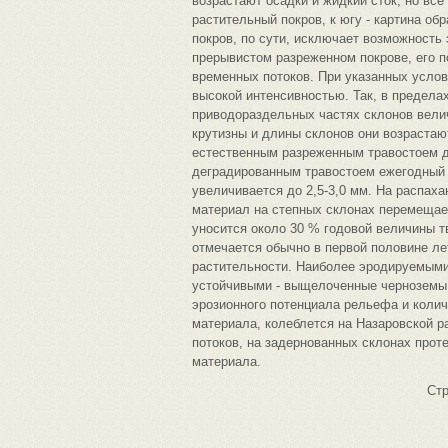
возрастают осадки и жидкий сток, но вс
растительный покров, к югу - картина об
покров, по сути, исключает возможность
прерывистом разреженном покрове, его п
временных потоков. При указанных усло
высокой интенсивностью. Так, в предела
приводораздельных частях склонов велич
крутизны и длины склонов они возрастают 
естественным разреженным травостоем до
деградированным травостоем ежегодный с
увеличивается до 2,5-3,0 мм. На распах
материал на степных склонах перемещае
уносится около 30 % годовой величины т
отмечается обычно в первой половине ле
растительности. Наиболее эродируемыми
устойчивыми - выщелоченные черноземы.
эрозионного потенциала рельефа и коли
материала, колеблется на Назаровской р
потоков, на задернованных склонах прот
материала.
Ст