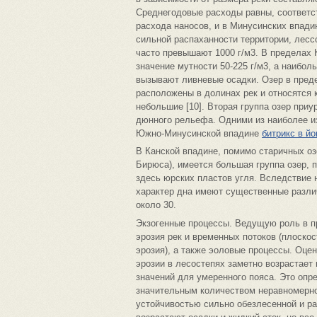
Среднегодовые расходы равны, соответств
расхода наносов, и в Минусинских впади
сильной распаханности территории, лес
часто превышают 1000 г/м3. В пределах 
значение мутности 50-225 г/м3, а наибол
вызывают ливневые осадки. Озер в пред
расположены в долинах рек и относятся 
небольшие [10]. Вторая группа озер приу
дюнного рельефа. Одними из наиболее 
Южно-Минусинской впадине
битрикс в й
В Канской впадине, помимо старичных оз
Бирюса), имеется большая группа озер, 
здесь юрских пластов угля. Вследствие 
характер дна имеют существенные различ
около 30.
Экзогенные процессы. Ведущую роль в 
эрозия рек и временных потоков (плоско
эрозия), а также эоловые процессы. Оце
эрозии в лесостепях заметно возрастает
значений для умеренного пояса. Это оп
значительным количеством неравномерн
устойчивостью сильно обезлесенной и ра