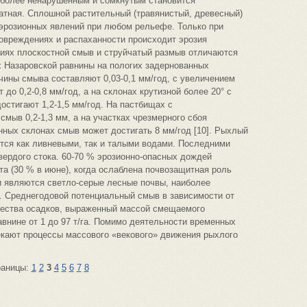
е более ненарушенным и сомкнутым становится
ратная. Сплошной растительный (травянистый, древесный)
 эрозионных явлений при любом рельефе. Только при
овреждениях и распаханности происходит эрозия
виях плоскостной смыв и струйчатый размыв отличаются
х Назаровской равнины на пологих задернованных
ины смыва составляют 0,03-0,1 мм/год, с увеличением
до 0,2-0,8 мм/год, а на склонах крутизной более 20° с
стигают 1,2-1,5 мм/год. На пастбищах с
мыв 0,2-1,3 мм, а на участках чрезмерного сбоя
анных склонах смыв может достигать 8 мм/год [10]. Рыхлый
тся как ливневыми, так и талыми водами. Последними
вердого стока. 60-70 % эрозионно-опасных дождей
та (30 % в июне), когда ослаблена почвозащитная роль
 являются светло-серые лесные почвы, наиболее
 Среднегодовой потенциальный смыв в зависимости от
чества осадков, выраженный массой смещаемого
авнине от 1 до 97 т/га. Помимо деятельности временных
екают процессы массового «векового» движения рыхлого
раницы:
1
2
3
4
5
6
7
8