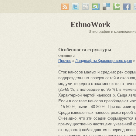
EthnoWork
Этнография и краеведени
Особенности структуры
Страница 3
Прочее
»
Ландшафты Красноярского края
»
Сток наносов малых и средних рек форми
водораздельных поверхностей и склонов,
модули твердого стока меняются в течен
(25-65 %, в половодье до 95 %), в меже
Характерной чертой наносов р. Сыда явля
Если в составе наносов преобладают час
- 15-50 %, пыли - 40-80 %. При наличии 
Среди взвешенных наносов резко преобла
Очевидно, что эти осадки формируются з
преимущественно частицами указанной ф
от годового) наблюдаются в период весе
в зависимости от размера реки составляют 