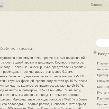
Главная
е
 Особенности структуры
Разде
руется за счет смыва почв, прочих рыхлых образований с
 за счет водной эрозии и дефляции. Крупность наносов,
Главная
ие года. Влекомые наносы р. Туба представлены гравием
Австрал
нь преобладают частицы диаметром менее 0,1 мм.
Природн
ется близкое содержание песка и гравия (около 30-50 %).
тицы крупных фракций, гравия содержится до 10 %, песка
Циркуля
крупных частиц количество гравия возрастает до 65-90 %.
Юго-Вос
дают частицы размером 0,05-0,1 мм (40-70 % на весу).
Пустыни
а счет размыва лессовых пород, которые слагаются
Парнико
ракции. Максимальные расходы наносов (70-90 % и более
ннего половодья. Средние расходы наносов в этот период
Прочее
от 200 кг/сек (р. Туба, май) до 4 кг/сек (р. Кача, май).