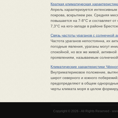
Краткая климатическая характеристик
Апрель характеризуется интенсивным
покрова, вскрытием рек. Средняя мес
повышается на 7-8°С и составляет от
7,3°С на юго-западе в районе Брестско
Связь частоты ураганов с солнечной 
Частота ураганов непостоянна, их акти
погодные явления, ураганы могут ин
спокойной, но все же живой, активно
проявлениям, называемым солнечной а
Климатические характеристики Чёрно
Внутриматериковое положение, вытян
широт северного и южного побережий
предопределяют в общем однородные
черты климата моря в целом формиру
Copyright © 2026 - All Rights Reserved - ww