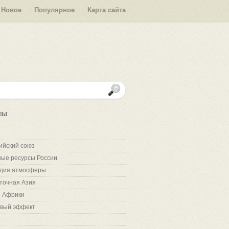
Новое
Популярное
Карта сайта
лы
ийский союз
ые ресурсы России
ция атмосферы
точная Азия
 Африки
вый эффект