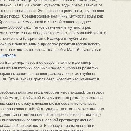
енно, 33 и 0,41 кг/сек. Мутность воды прямо зависит от
нах она повышенная. Это связано с размывом, в условиях
совых пород. Среднегодовые величины мутности воды рек
Красноярско-Кемчугской и Канской равнин среднее
ьшее 300-650 г/м3. Резкое увеличение мутности рек
елах лесостепных ландшафтов много, они большей частью
к пойменным (старичным). Размеры и глубины их
рочена к понижениям в пределах развития голоценового
известных являются озера Большой и Малый Кызыкуль в
ошкар-оле
ер (например, известное озеро Плахино в долине р.
понижения которых возникли после выгорания развитых
неравномерного выгорания размеры озер, их глубины,
ия. Это Абанская группа озер, которых насчитывается
преобразовании рельефа лесостепных ландшафтов играют
стной смыв, струйчатый или рытвинный размыв, овражная
ниваемая по стоку взвешанных наносов интенсивность
 по сравнению с тайгой и тундрой, достигая максимальных
ределяется оптимальным сочетанием факторов - все еще
о выпадающих осадков и слабой противоэрозионной
спаханной поверхности. К северу от зоны лесостепи