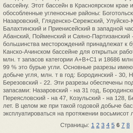
бассейну. Этот бассейн в Красноярском крае 
обособленные угленосные районы: Боготольск
Назаровский, Гляденско-Сережский, Улуйско-
Балахтинский и Приенисейский в западной час
Абанский, Пойменский и Саяно-Партизанский -
большинства месторождений принадлежат к б
Канско-Ачинском бассейне для открытых рабо
млн. т запасов категории А+В+С1 и 18686 млн.
99 % это бурые угли. Основные разрезы имею
добыче угля, млн. т в год: Бородинский - 30, 
Березовский - 22. Эти разрезы обеспечены п
запасами: Назаровский - на 31 год, Бородински
Переясловский - на 47, Козульский - на 128, Б
лет. В целом же при такой годовой добыче ба
эксплуатироваться на протяжении восьмисот л
Страницы:
1
2
3
4
5
6
7
8