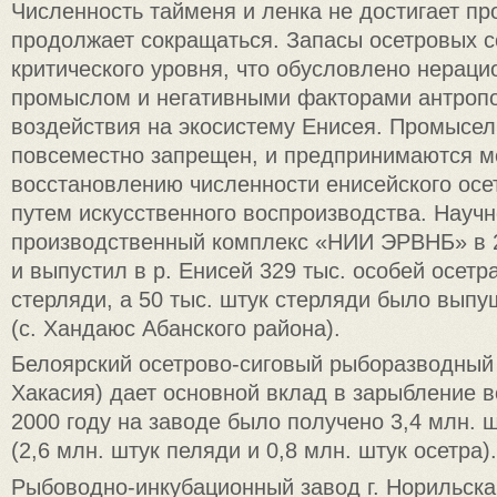
Численность тайменя и ленка не достигает п
продолжает сокращаться. Запасы осетровых с
критического уровня, что обусловлено нерац
промыслом и негативными факторами антропо
воздействия на экосистему Енисея. Промысел 
повсеместно запрещен, и предпринимаются м
восстановлению численности енисейского осе
путем искусственного воспроизводства. Научн
производственный комплекс «НИИ ЭРВНБ» в 2
и выпустил в р. Енисей 329 тыс. особей осетра
стерляди, а 50 тыс. штук стерляди было выпу
(с. Хандаюс Абанского района).
Белоярский осетрово-сиговый рыборазводный 
Хакасия) дает основной вклад в зарыбление в
2000 году на заводе было получено 3,4 млн. 
(2,6 млн. штук пеляди и 0,8 млн. штук осетра).
Рыбоводно-инкубационный завод г. Норильска 