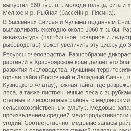
выпустил 860 тыс. шт. молоди гольца, сига и х
Мелкое и р. Рыбная (бассейн р. Пясина).
В бассейнах Енисея и Чулыма поданным Ени
вылавливать ежегодно около 1060 т рыбы. Ра
аквакультуры (пастбищное, товарное и индус
рыбоводство) может увеличить эту цифру до 30
Ресурсы пчеловодства. Разнообразие дикора
растений в Красноярском крае делает его бл
развития пчеловодства. Лучшими территория
горная тайга (Восточный и Западный Саяны, п
Кузнецкого Алатау); южная тайга, где разре
леса, а также лиственничные леса с вырубка
степные и лесостепные районы с медоносами
сельскохозяйственных культур. Медовые зап
произведением средней медопродуктивности (
угодий. Соответственно, медовые запасы рай
ресурсы) определяются суммой медовых ресу