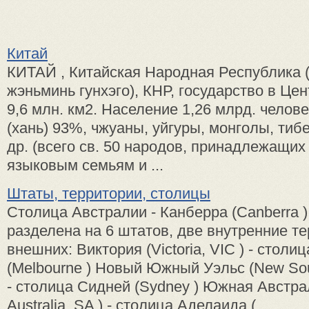
Китай
КИТАЙ , Китайская Народная Республика (
жэньминь гунхэго), КНР, государство в Цент
9,6 млн. км2. Население 1,26 млрд. челове
(хань) 93%, чжуаны, уйгуры, монголы, тибе
др. (всего св. 50 народов, принадлежащих
языковым семьям и ...
Штаты, территории, столицы
Столица Австралии - Канберра (Canberra 
разделена на 6 штатов, две внутренние те
внешних: Виктория (Victoria, VIC ) - стол
(Melbourne ) Новый Южный Уэльс (New So
- столица Сидней (Sydney ) Южная Австра
Australia, SA ) - столица Аделаида ( ...