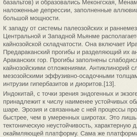
базальтов) и образовались Меконгская, Мена
наложенные депрессии, заполненные аллюви
большой мощности.
К западу от системы палеозойских и раннемез
Центральной и Западной Мьянме располагает
кайнозойской складчатости. Она включает Ир
Предараканский прогибы и разделяющий их а
Араканских гор. Прогибы заполнены слабоди
кайнозойскими отложениями. Антиклинорий 
мезозойскими эффузивно-осадочными толщам
интрузии гипербазитов и диоритов.[13].
Индокитай, с точки зрения эндогенных и экзог
принадлежит к числу наименее устойчивых об
шаре. Эрозия и связанные с ней процессы пр
быстрее, чем в умеренных широтах. Это лишь
тектоническую неустойчивость, характерную д
окаймляющей платформу. Сама же платформа