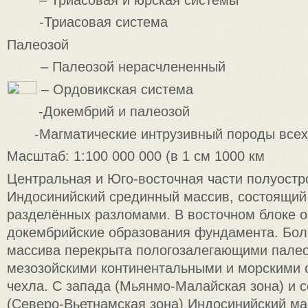
-Триасовая система
Палеозой
– Палеозой нерасчлененный
– Ордовикская система
-Докембрий и палеозой
-Магматические интрузивный породы всех
Масштаб: 1:100 000 000 (в 1 см 1000 км
Центральная и Юго-восточная части полуостр
Индосинийский срединный массив, состоящий 
разделённых разломами. В восточном блоке 
докембрийские образования фундамента. Бол
массива перекрыта пологозалегающими палео
мезозойскими континентальными и морскими
чехла. С запада (Мьянмо-Малайская зона) и с
(Северо-Вьетнамская зона) Индосинийский м