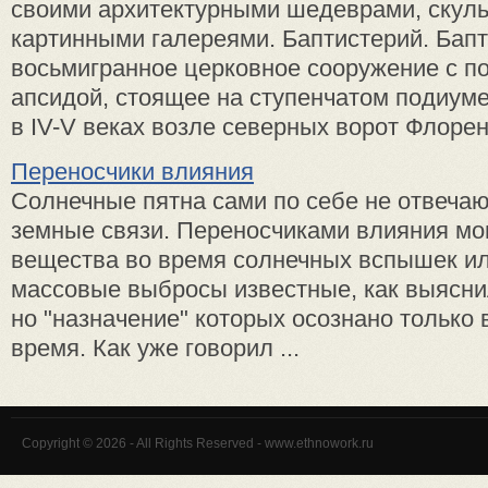
своими архитектурными шедеврами, скуль
картинными галереями. Баптистерий. Бапт
восьмигранное церковное сооружение с п
апсидой, стоящее на ступенчатом подиуме
в IV-V веках возле северных ворот Флоренц
Переносчики влияния
Солнечные пятна сами по себе не отвечаю
земные связи. Переносчиками влияния мо
вещества во время солнечных вспышек и
массовые выбросы известные, как выясни
но "назначение" которых осознано только 
время. Как уже говорил ...
Copyright © 2026 - All Rights Reserved - www.ethnowork.ru