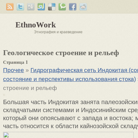
EthnoWork
Этнография и краеведение
Геологическое строение и рельеф
Страница 1
Прочее
»
Гидрографическая сеть Индокитая (с
состояние и перспективы использования стока)
строение и рельеф
Большая часть Индокитая занята палеозойски
складчатыми системами и Индосинийским ср
который они опоясывают с запада и востока;
часть относится к области кайнозойской складч