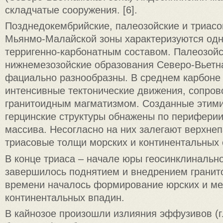
складчатые сооружения. [6].
Позднедокембрийские, палеозойские и триас
Мьянмо-Малайской зоны характеризуются од
терригенно-карбонатным составом. Палеозойс
нижнемезозойские образования Северо-Вьетн
фациально разнообразны. В среднем карбоне
интенсивные тектонические движения, сопро
гранитоидным магматизмом. Созданные этим
герцинские структуры обнажены по перифери
массива. Несогласно на них залегают верхне
триасовые толщи морских и континентальных о
В конце триаса – начале юры геосинклинальн
завершилось поднятием и внедрением гранито
времени началось формирование юрских и м
континентальных впадин.
В кайнозое произошли излияния эффузивов (