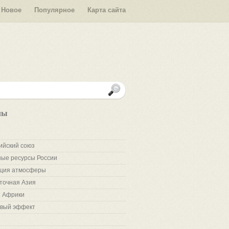
Новое
Популярное
Карта сайта
лы
ийский союз
ые ресурсы России
ция атмосферы
точная Азия
 Африки
вый эффект