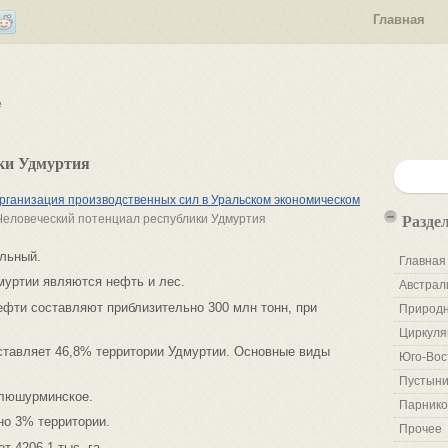
Главная
е
ки Удмуртия
ганизация производственных сил в Уральском экономическом
Разде
Человеческий потенциал республики Удмуртия
альный.
Главная
уртии являются нефть и лес.
Австрал
фти составляют приблизительно 300 млн тонн, при
Природн
Циркуля
ставляет 46,8% территории Удмуртии. Основные виды
Юго-Вос
Пустыни
олюшурминское.
Парнико
но 3% территории.
Прочее
 4206,1 тыс. га.