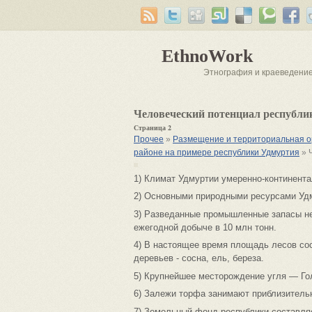
EthnoWork
Этнография и краеведени
Человеческий потенциал республи
Страница 2
Прочее
»
Размещение и территориальная ор
районе на примере республики Удмуртия
» 
1) Климат Удмуртии умеренно-континент
2) Основными природными ресурсами Удм
3) Разведанные промышленные запасы не
ежегодной добыче в 10 млн тонн.
4) В настоящее время площадь лесов со
деревьев - сосна, ель, береза.
5) Крупнейшее месторождение угля — Г
6) Залежи торфа занимают приблизитель
7) Земельный фонд республики составляет