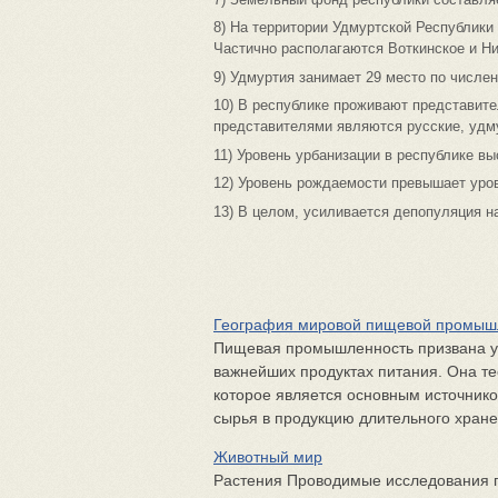
8) На территории Удмуртской Республики
Частично располагаются Воткинское и Н
9) Удмуртия занимает 29 место по числен
10) В республике проживают представит
представителями являются русские, удм
11) Уровень урбанизации в республике вы
12) Уровень рождаемости превышает уро
13) В целом, усиливается депопуляция н
География мировой пищевой промыш
Пищевая промышленность призвана уд
важнейших продуктах питания. Она те
которое является основным источнико
сырья в продукцию длительного хране
Животный мир
Растения Проводимые исследования 