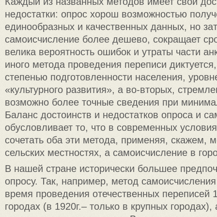
Каждый из названных методов имеет свои дос
недостатки: опрос хорош возможностью полу
единообразных и качественных данных, но зат
самоисчисление более дешево, сокращает сро
велика вероятность ошибок и утраты части анк
иного метода проведения переписи диктуется,
степенью подготовленности населения, уровне
«культурного развития», а во-вторых, стремл
возможно более точные сведения при минима
Баланс достоинств и недостатков опроса и с
обусловливает то, что в современных услови
сочетать оба эти метода, применяя, скажем, м
сельских местностях, а самоисчисление в гор
В нашей стране исторически большее предпоч
опросу. Так, например, метод самоисчислени
время проведения отечественных переписей 18
городах (в 1920г.– только в крупных городах), 