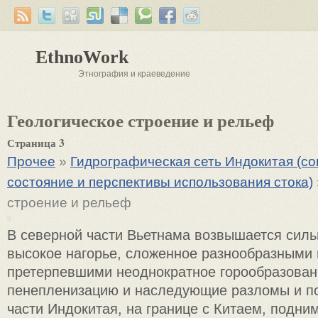
EthnoWork
Этнография и краеведение
Геологическое строение и рельеф
Страница 3
Прочее
»
Гидрографическая сеть Индокитая (с
состояние и перспективы использования стока)
строение и рельеф
В северной части Вьетнама возвышается сил
высокое нагорье, сложенное разнообразными
претерпевшими неоднократное горообразован
пенепленизацию и наследующие разломы и по
части Индокитая, на границе с Китаем, подн