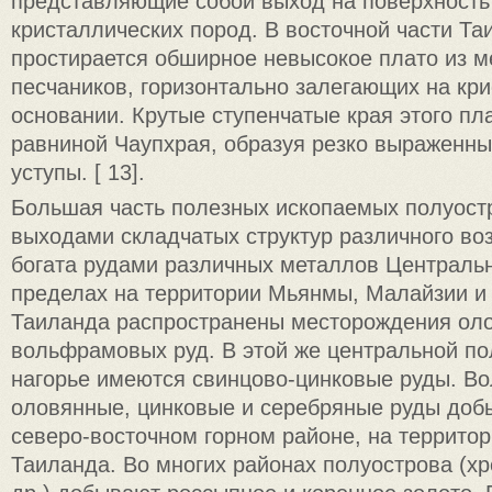
представляющие собой выход на поверхность
кристаллических пород. В восточной части Та
простирается обширное невысокое плато из м
песчаников, горизонтально залегающих на кр
основании. Крутые ступенчатые края этого пл
равниной Чаупхрая, образуя резко выраженн
уступы. [ 13].
Большая часть полезных ископаемых полуостр
выходами складчатых структур различного во
богата рудами различных металлов Центральна
пределах на территории Мьянмы, Малайзии и
Таиланда распространены месторождения ол
вольфрамовых руд. В этой же центральной п
нагорье имеются свинцово-цинковые руды. В
оловянные, цинковые и серебряные руды доб
северо-восточном горном районе, на террито
Таиланда. Во многих районах полуострова (х