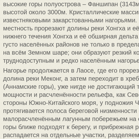
высокие горы полуострова – Фаншипан (3143м
высотой около 3000м. Кристаллические масси
известняковыми закарстованными нагорьями. 
местность прорезают долины реки Хонгха и её
нижнего течения Хонгха и её обширная дельта
густо населённых районов не только в предел
на всём Земном шаре; они образуют резкий ко
труднодоступным и редко населённым нагорь
Нагорье продолжается в Лаосе, где его прорез
долина реки Меконг, а затем переходит в хре
(Аннамские горы), уже нигде не достигающий т
мощности и расчленённости рельефа, как Сев
стороны Южно-Китайского моря, у подножия 
протягивается полоса береговой низменности 
малорасчленённым лагунным побережьем на с
горы ближе подходят к берегу, и прибрежная 
распадается на отдельные участки, разделяе