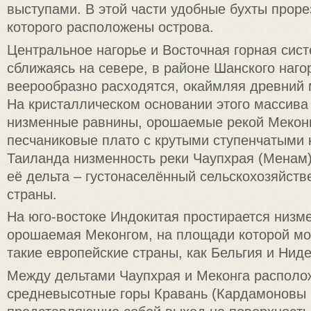
выступами. В этой части удобные бухты проре
которого расположены острова.
Центральное нагорье и Восточная горная сис
сближаясь на севере, в районе Шанского нагор
веерообразно расходятся, окаймляя древний 
На кристаллическом основании этого массив
низменные равнины, орошаемые рекой Меконг
песчаниковые плато с крутыми ступенчатыми 
Таиланда низменность реки Чаупхрая (Менам
её дельта – густонаселённый сельскохозяйст
страны.
На юго-востоке Индокитая простирается низм
орошаемая Меконгом, на площади которой мо
такие европейские страны, как Бельгия и Нидер
Между дельтами Чаупхрая и Меконга распол
средневысотные горы Кравань (Кардамоновы 