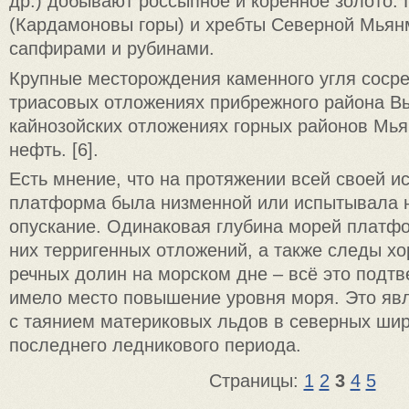
др.) добывают россыпное и коренное золото.
(Кардамоновы горы) и хребты Северной Мьян
сапфирами и рубинами.
Крупные месторождения каменного угля соср
триасовых отложениях прибрежного района Вь
кайнозойских отложениях горных районов Мь
нефть. [6].
Есть мнение, что на протяжении всей своей и
платформа была низменной или испытывала 
опускание. Одинаковая глубина морей платф
них терригенных отложений, а также следы х
речных долин на морском дне – всё это подтв
имело место повышение уровня моря. Это яв
с таянием материковых льдов в северных шир
последнего ледникового периода.
Страницы:
1
2
3
4
5