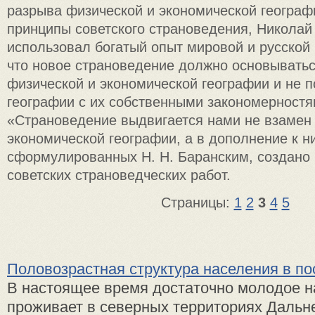
разрыва физической и экономической геогра
принципы советского страноведения, Николай
использовал богатый опыт мировой и русской 
что новое страноведение должно основыватьс
физической и экономической географии и не п
географии с их собственными закономерностя
«Страноведение выдвигается нами не взамен
экономической географии, а в дополнение к н
сформулированных Н. Н. Баранским, создано
советских страноведческих работ.
Страницы:
1
2
3
4
5
Половозрастная структура населения в п
В настоящее время достаточно молодое н
проживает в северных территориях Дальне