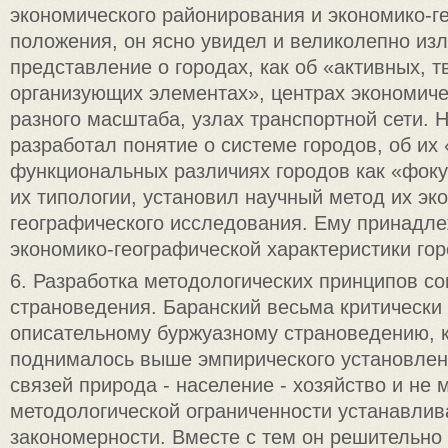
экономического районирования и экономико-г
положения, он ясно увидел и великолепно из
представление о городах, как об «активных, т
организующих элементах», центрах экономиче
разного масштаба, узлах транспортной сети. Н
разработал понятие о системе городов, об их 
функциональных различиях городов как «фоку
их типологии, установил научный метод их эк
географического исследования. Ему принадл
экономико-географической характеристики гор
6. Разработка методологических принципов со
страноведения. Баранский весьма критически 
описательному буржуазному страноведению, 
поднималось выше эмпирического установле
связей природа - население - хозяйство и не 
методологической ограниченности устанавлив
закономерности. Вместе с тем он решительно