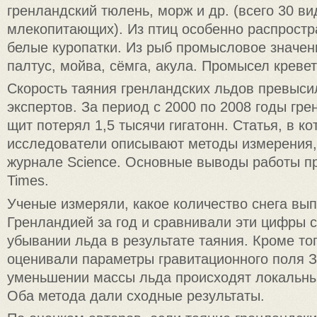
гренландский тюлень, морж и др. (всего 30 ви
млекопитающих). Из птиц особенно распростра
белые куропатки. Из рыб промысловое значен
палтус, мойва, сёмга, акула. Промысел кревет
Скорость таяния гренландских льдов превыси
экспертов. За период с 2000 по 2008 годы гр
щит потерял 1,5 тысячи гигатонн. Статья, в ко
исследователи описывают методы измерения,
журнале Science. Основные выводы работы пр
Times.
Ученые измеряли, какое количество снега вы
Гренландией за год и сравнивали эти цифры 
убывании льда в результате таяния. Кроме то
оценивали параметры гравитационного поля 
уменьшении массы льда происходят локальны
Оба метода дали сходные результаты.