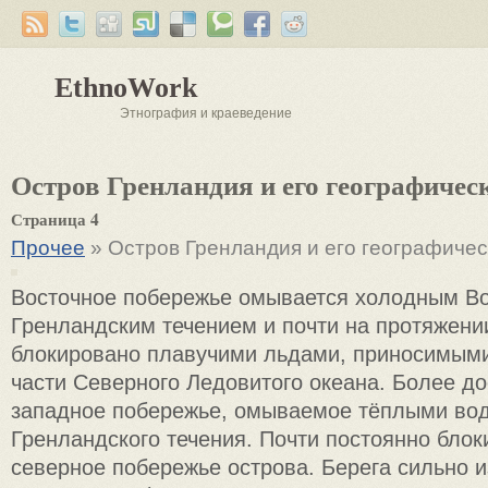
EthnoWork
Этнография и краеведение
Остров Гренландия и его географичес
Страница 4
Прочее
» Остров Гренландия и его географиче
Восточное побережье омывается холодным Во
Гренландским течением и почти на протяжении
блокировано плавучими льдами, приносимыми
части Северного Ледовитого океана. Более до
западное побережье, омываемое тёплыми во
Гренландского течения. Почти постоянно бло
северное побережье острова. Берега сильно 