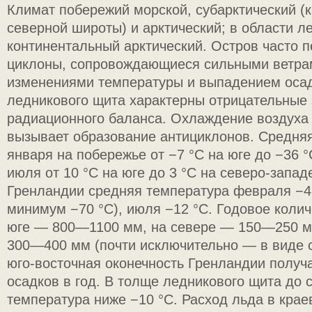
Климат побережий морской, субарктический (к 
северной широты) и арктический; в области 
континентальный арктический. Остров часто 
циклоны, сопровождающиеся сильными ветра
изменениями температуры и выпадением осад
ледникового щита характерны отрицательные 
радиационного баланса. Охлаждение воздуха
вызывает образование антициклонов. Средня
января на побережье от −7 °C на юге до −36 °
июля от 10 °C на юге до 3 °C на северо-запад
Гренландии средняя температура февраля −4
минимум −70 °C), июля −12 °C. Годовое колич
юге — 800—1100 мм, на севере — 150—250 м
300—400 мм (почти исключительно — в виде с
юго-восточная оконечность Гренландии получ
осадков в год. В толще ледникового щита до 
температура ниже −10 °C. Расход льда в крае