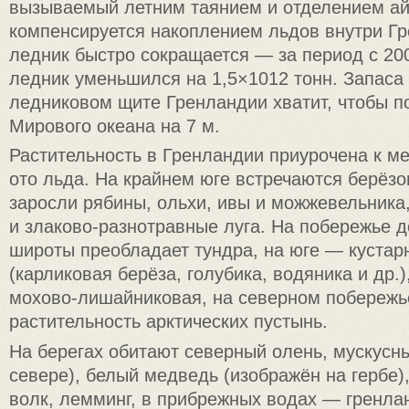
вызываемый летним таянием и отделением ай
компенсируется накоплением льдов внутри Гр
ледник быстро сокращается — за период с 2000
ледник уменьшился на 1,5×1012 тонн. Запаса
ледниковом щите Гренландии хватит, чтобы п
Мирового океана на 7 м.
Растительность в Гренландии приурочена к м
ото льда. На крайнем юге встречаются берёзо
заросли рябины, ольхи, ивы и можжевельника,
и злаково-разнотравные луга. На побережье д
широты преобладает тундра, на юге — кустар
(карликовая берёза, голубика, водяника и др.
мохово-лишайниковая, на северном побереж
растительность арктических пустынь.
На берегах обитают северный олень, мускусн
севере), белый медведь (изображён на гербе)
волк, лемминг, в прибрежных водах — гренлан