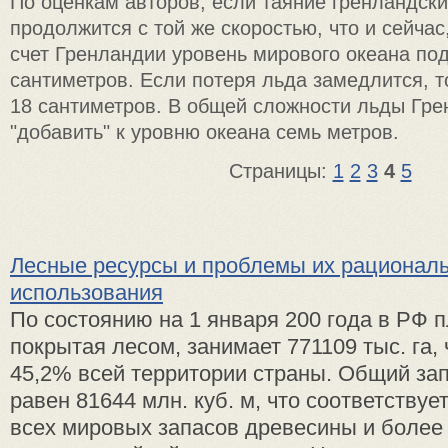
По оценкам авторов, если таяние гренландск
продолжится с той же скоростью, что и сейчас,
счет Гренландии уровень мирового океана по
сантиметров. Если потеря льда замедлится, т
18 сантиметров. В общей сложности льды Гре
"добавить" к уровню океана семь метров.
Страницы:
1
2
3
4
5
Лесные ресурсы и проблемы их рациональ
использования
По состоянию на 1 января 200 года в РФ 
покрытая лесом, занимает 771109 тыс. га, 
45,2% всей территории страны. Общий за
равен 81644 млн. куб. м, что соответству
всех мировых запасов древесины и боле