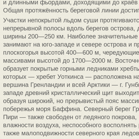
и длинными фьордами, доходящими до краёв 
Общая протяжённость береговой линии достига
Участки непокрытой льдом суши протягиваютс
непрерывной полосы вдоль берегов острова, 
ширины 200—250 км. Наиболее значительные 
занимают на юго-западе и севере острова и 
плоскогорья высотой 400—600 м, чередующие
массивами высотой до 1700—2000 м. Восточн
образует покрытые горными ледниками хребты
которых — хребет Уоткинса — расположена н
вершина Гренландии и всей Арктики — г. Гунб
западе древний кристаллический щит выходит
образуя широкий, но прерывистый пояс масси
побережья моря Баффина. Северный берег Г
Пири — также свободен от ледяного покрова, 
влажности воздуха, неспособного восполнять 
также малоподвижности северного края ледов