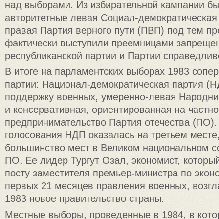
над выборами. Из избирательной кампании б
авторитетные левая Социал-демократическая
правая Партия верного пути (ПВП) под тем пр
фактически выступили преемницами запреще
республиканской партии и Партии справедлив
В итоге на парламентских выборах 1983 сопе
партии: Национал-демократическая партия (Н
поддержку военных, умеренно-левая Народни
и консервативная, ориентированная на частно
предпринимательство Партия отечества (ПО).
голосования НДП оказалась на третьем месте
большинство мест в Великом национальном с
ПО. Ее лидер Тургут Озал, экономист, которы
посту заместителя премьер-министра по экон
первых 21 месяцев правления военных, возгл
1983 новое правительство страны.
Местные выборы, проведенные в 1984, в кото