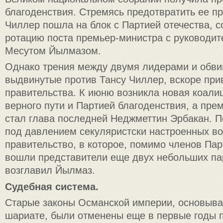
благоденствия. Стремясь предотвратить ее пр
Чиллер пошла на блок с Партией отечества, 
ротацию поста премьер-министра с руководит
Месутом Йылмазом.
Однако трения между двумя лидерами и обви
выдвинутые против Тансу Чиллер, вскоре при
правительства. К июню возникла новая коали
верного пути и Партией благоденствия, а пр
стал глава последней Неджметтин Эрбакан. П
под давлением секуляристски настроенных в
правительство, в которое, помимо членов Пар
вошли представители еще двух небольших па
возглавил Йылмаз.
Судебная система.
Старые законы Османской империи, основыв
шариате, были отменены еще в первые годы 