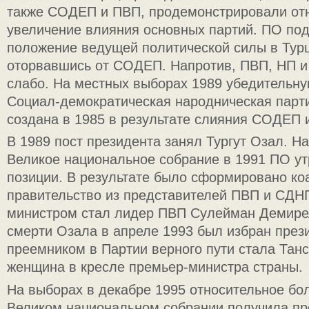
также СОДЕП и ПВП, продемонстрировали от
увеличение влияния основных партий. ПО по
положение ведущей политической силы в Тур
оторвавшись от СОДЕП. Напротив, ПВП, НП 
слабо. На местных выборах 1989 убедительн
Социал-демократическая народническая парт
создана в 1985 в результате слияния СОДЕП 
В 1989 пост президента занял Тургут Озал. Н
Великое национальное собрание в 1991 ПО ут
позиции. В результате было сформировано к
правительство из представителей ПВП и СДНП
министром стал лидер ПВП Сулейман Демирел
смерти Озала в апреле 1993 был избран през
преемником в Партии верного пути стала Тан
женщина в кресле премьер-министра страны.
На выборах в декабре 1995 относительное бо
Великом национальном собрании получила пр