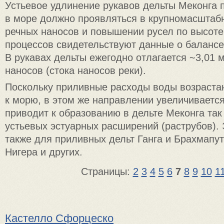
Устьевое удлинение рукавов дельты Меконга 
в море должно проявляться в крупномасштаб
речных наносов и повышении русел по высоте
процессов свидетельствуют данные о балансе 
В рукавах дельты ежегодно отлагается ~3,01 
наносов (стока наносов реки).
Поскольку приливные расходы воды возраста
к морю, в этом же направлении увеличивается
приводит к образованию в дельте Меконга та
устьевых эстуарных расширений (раструбов). 
также для приливных дельт Ганга и Брахмапу
Нигера и других.
Страницы:
2
3
4
5
6
7
8
9
10
1
Кастелло Сфорцеско