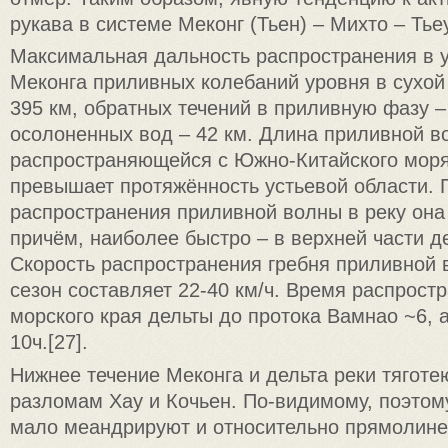
рукава в системе Меконг (Тьен) – Михто – Тьеу 
Максимальная дальность распространения в у
Меконга приливных колебаний уровня в сухой
395 км, обратных течений в приливную фазу – 
осолоненных вод – 42 км. Длина приливной в
распространяющейся с Южно-Китайского моря 
превышает протяжённость устьевой области. 
распространения приливной волны в реку она
причём, наиболее быстро – в верхней части де
Скорость распространения гребня приливной 
сезон составляет 22-40 км/ч. Время распрост
морского края дельты до протока Вамнао ~6, а
10ч.[27].
Нижнее течение Меконга и дельта реки тяготе
разломам Хау и Кочьен. По-видимому, поэтом
мало меандрируют и относительно прямолине