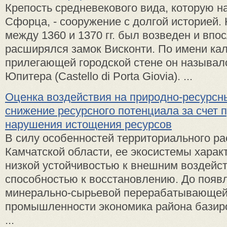
Крепость средневекового вида, ко­торую 
Сфор­ца, - сооружение с долгой истори­ей.
между 1360 и 1370 гг. был возведен и впо
расширялся замок Висконти. По имени кал
прилегающей го­родской стене он называлс
Юпитера (Castello di Porta Giovia). ...
Оценка воздействия на природно-ресурсн
снижение ресурсного потенциала за счет 
нарушения истощения ресурсов
В силу особенностей территориального р
Камчатской области, ее экосистемы харак
низкой устойчивостью к внешним воздейс
способностью к восстановлению. До появ
минерально-сырьевой перерабатывающе
промышленности экономика района базир
...