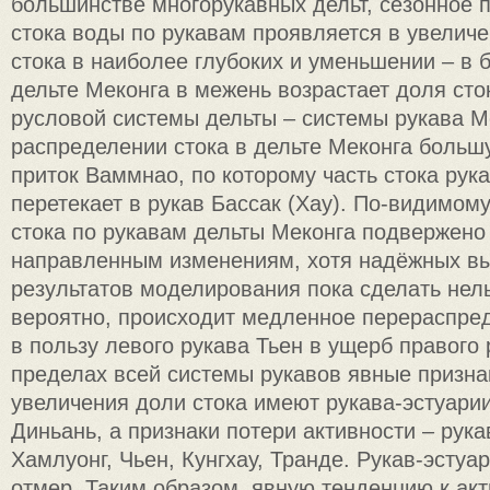
большинстве многорукавных дельт, сезонное 
стока воды по рукавам проявляется в увелич
стока в наиболее глубоких и уменьшении – в 
дельте Меконга в межень возрастает доля сто
русловой системы дельты – системы рукава Ме
распределении стока в дельте Меконга больш
приток Ваммнао, по которому часть стока рука
перетекает в рукав Бассак (Хау). По-видимом
стока по рукавам дельты Меконга подвержено
направленным изменениям, хотя надёжных вы
результатов моделирования пока сделать нель
вероятно, происходит медленное перераспред
в пользу левого рукава Тьен в ущерб правого 
пределах всей системы рукавов явные призна
увеличения доли стока имеют рукава-эстуарии
Диньань, а признаки потери активности – рука
Хамлуонг, Чьен, Кунгхау, Транде. Рукав-эстуа
отмер. Таким образом, явную тенденцию к ак