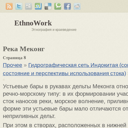
EthnoWork
Этнография и краеведение
Река Меконг
Страница 8
Прочее
»
Гидрографическая сеть Индокитая (с
состояние и перспективы использования стока)
Устьевые бары в рукавах дельты Меконга отно
речно-морскому типу: в их формировании учас
сток наносов реки, морское волнение, прилив
форме эти устьевые бары мало отличаются от
неприливных дельт.
При этом в створах, расположенных в нижней 