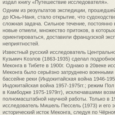
издал книгу «Путешествие исследователя».
Одним из результатов экспедиции, прошедшей
до Юнь-Наня, стало открытие, что судоходств
сложная задача. Сильное течение, постоянно
новые отмели, множество притоков, в которых
ориентироваться, доставили французской экс
неприятностей.
Известный русский исследователь Центральн
Кузьмич Козлов (1863-1935) сделал подробно
Меконга в Тибете в 1900г. Однако в 20веке и
Меконга было серьёзно затруднено военными
бассейне реки (Индокитайская война 1946-1954
Индокитайская война 1957-1975гг.; режим Пол
в Камбодже 1975-1979гг), исключавшими воз
полномасштабной научной работы. Только в 1
исследователь Мишель Пессель (1973) и его 
исторический исток Меконга, следуя по Чёрно