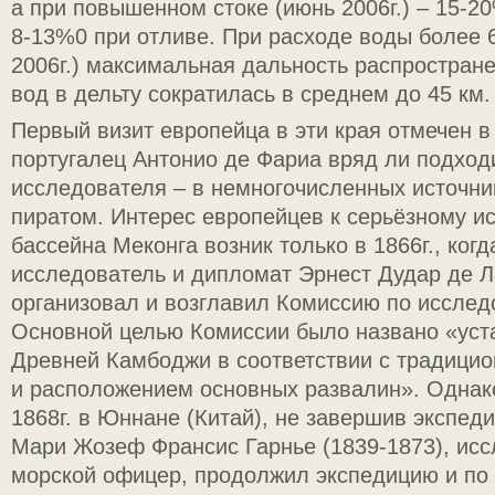
а при повышенном стоке (июнь 2006г.) – 15-2
8-13%0 при отливе. При расходе воды более 
2006г.) максимальная дальность распростран
вод в дельту сократилась в среднем до 45 км.
Первый визит европейца в эти края отмечен в 
португалец Антонио де Фариа вряд ли подход
исследователя – в немногочисленных источни
пиратом. Интерес европейцев к серьёзному 
бассейна Меконга возник только в 1866г., ког
исследователь и дипломат Эрнест Дудар де Л
организовал и возглавил Комиссию по исслед
Основной целью Комиссии было названо «уст
Древней Камбоджи в соответствии с традици
и расположением основных развалин». Однако
1868г. в Юннане (Китай), не завершив экспед
Мари Жозеф Франсис Гарнье (1839-1873), исс
морской офицер, продолжил экспедицию и по е