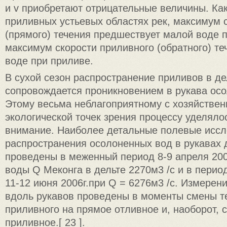
и v приобретают отрицательные величины. Как
приливных устьевых областях рек, максимум 
(прямого) течения предшествует малой воде п
максимум скорости приливного (обратного) те
воде при приливе.
В сухой сезон распространение приливов в де
сопровождается проникновением в рукава ос
Этому весьма неблагоприятному с хозяйствен
экологической точек зрения процессу уделял
внимание. Наиболее детальные полевые иссл
распространения осолоненных вод в рукавах 
проведены в меженный период 8-9 апреля 200
воды Q Меконга в дельте 2270м3 /с и в перио
11-12 июня 2006г.при Q = 6276м3 /с. Измерен
вдоль рукавов проведены в моменты смены те
приливного на прямое отливное и, наоборот, с
приливное.[ 23 ].