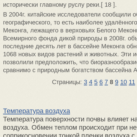
исторически главному руслу реки.[ 18 ].
В 2004г. китайские исследователи сообщили о
географического, то есть наиболее удалённого
Меконга, лежащего в верховьях Белого Мекон
Всемирного фонда дикой природы в 2008г. объ
последние десять лет в бассейне Меконга об
1068 новых видов растений и животных. Эти 
позволили предположить, что биоразнообразие
сравнимо с природным богатством бассейна А
Страницы:
3
4
5
6
7
8
9
10
11
Температура воздуха
Температура поверхности почвы влияет н
воздуха. Обмен теплом происходит при н
соприкосновении тонкой пленки воздуха с