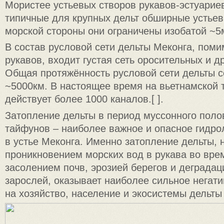
Мористее устьевых створов рукавов-эстуарие
типичные для крупных дельт обширные устьев
морской стороны они ограничены изобатой ~5
В состав русловой сети дельты Меконга, пом
рукавов, входит густая сеть оросительных и 
Общая протяжённость русловой сети дельты с
~5000км. В настоящее время на вьетнамской 
действует более 1000 каналов.[ ].
Затопление дельты в период муссонного поло
тайфунов – наиболее важное и опасное гидро
в устье Меконга. Именно затопление дельты, 
проникновением морских вод в рукава во вре
засолением почв, эрозией берегов и деграда
зарослей, оказывает наиболее сильное негат
на хозяйство, население и экосистемы дельты