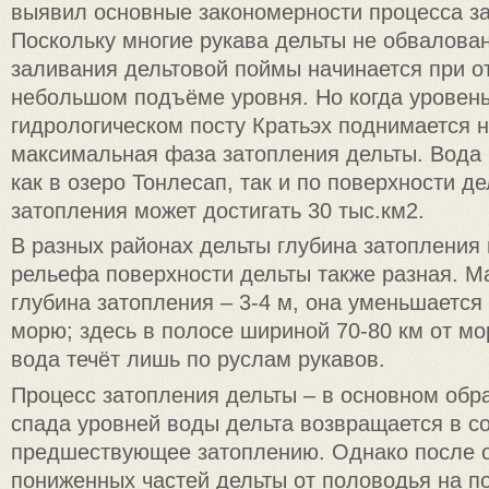
выявил основные закономерности процесса за
Поскольку многие рукава дельты не обвалова
заливания дельтовой поймы начинается при о
небольшом подъёме уровня. Но когда уровен
гидрологическом посту Кратьэх поднимается н
максимальная фаза затопления дельты. Вода 
как в озеро Тонлесап, так и по поверхности д
затопления может достигать 30 тыс.км2.
В разных районах дельты глубина затопления 
рельефа поверхности дельты также разная. 
глубина затопления – 3-4 м, она уменьшается
морю; здесь в полосе шириной 70-80 км от мо
вода течёт лишь по руслам рукавов.
Процесс затопления дельты – в основном обр
спада уровней воды дельта возвращается в с
предшествующее затоплению. Однако после 
пониженных частей дельты от половодья на п