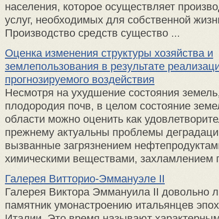
населения, которое осуществляет произво
услуг, необходимых для собственной жизн
Производство средств существо ...
Оценка изменения структуры хозяйства и
землепользования в результате реализаци
прогнозируемого воздействия
Несмотря на ухудшение состояния земель
плодородия почв, в целом состояние зем
области можно оценить как удовлетворите
прежнему актуальны проблемы деградаци
вызванные загрязнением нефтепродуктам
химическими веществами, захламлением 
Галерея Витторио-Эммануэле II
Галерея Виктора Эммануила II до­вольно
памятник умонастроению итальянцев эпо
Италии. Это время называют характерны