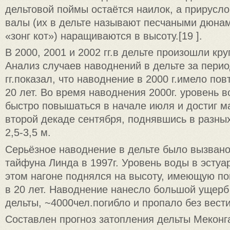
дельтовой поймы остаётся наилок, а прирусл
валы (их в дельте называют песчаными дюнам
«зонг кот») наращиваются в высоту.[19 ].
В 2000, 2001 и 2002 гг.в дельте произошли кр
Анализ случаев наводнений в дельте за перио
гг.показал, что наводнение в 2000 г.имело пов
20 лет. Во время наводнения 2000г. уровень в
быстро повышаться в начале июля и достиг м
второй декаде сентября, поднявшись в разны
2,5-3,5 м.
Серьёзное наводнение в дельте было вызвано
тайфуна Линда в 1997г. Уровень воды в эстуа
этом нагоне поднялся на высоту, имеющую по
в 20 лет. Наводнение нанесло большой ущер
дельты, ~4000чел.погибло и пропало без вести
Составлен прогноз затопления дельты Меконг