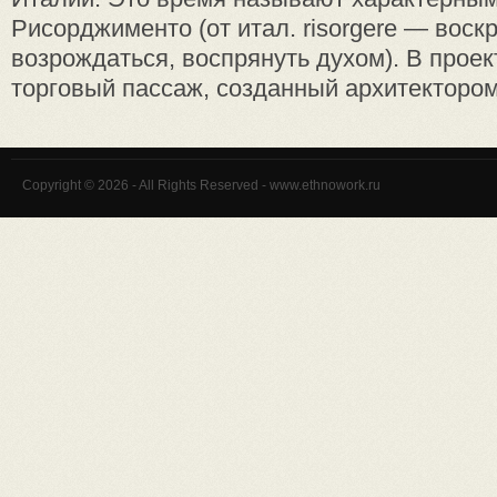
Рисорджименто (от итал. risorgere — воскр
возрождаться, воспря­нуть духом). В прое
торговый пассаж, созданный архи­тектором
Copyright © 2026 - All Rights Reserved - www.ethnowork.ru