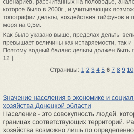
сценариев, рассчитанных на половодье, анало
которое было в 2000г., и учитывающих возмо
топографии дельты, воздействия тайфунов и
моря на 0,5м.
Как было указано выше, пределах дельты вел
превышает величины как испаряемости, так и
Поэтому водный баланс дельты должен быть 
12 ].
Страницы:
1
2
3
4
5
6
7
8
9
10
Значение населения в экономике и социал
хозяйства Донецкой области
Население - это совокупность людей, кот
границах соответствующих территорий. Ра
хозяйства возможно лишь по определенно