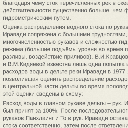
благодаря чему сток перечисленных рек в оке
действительности существенно больше, чем 
гидрометрическим путем.
Оценка распределения водного стока по рука
Иравади сопряжена с большими трудностями,
многочисленностью рукавов и сложностью гид
режима (большие подъёмы уровня во время п
разливы, воздействие приливов). В.И.Кравцо
и В.М.Кидяевой известна лишь одна попытка
расходов воды в дельте реки Иравади в 1977-1
позволившая оценить распределение расходо
в центральной части дельты во время половод
этой оценки сведены в схему:
Расход воды в главном рукаве дельты – рук. И
был принят за 100%. После последовательног
рукавов Панхлаинг и То в рук. Иравади остав
стока соответственно, затем после ответвлени