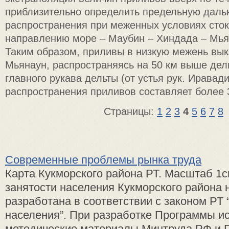
приблизительно определить предельную дальн
распространения при меженных условиях стока
направлению море – Маубин – Хиндада – Мья
Таким образом, приливы в низкую межень вык
Мьянаун, распространяясь на 50 км выше дел
главного рукава дельты (от устья рук. Иравад
распространения приливов составляет более 
Страницы:
1
2
3
4
5
6
7
8
Современные проблемы рынка труда
Карта Кукморского района РТ. Масштаб 1
занятости населения Кукморского района н
разработана в соответствии с законом РТ 
населения”. При разработке Программы и
методические материалы Минтруда РФ и Г