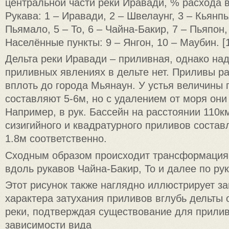
центральной части реки Иравади, % расхода 
Рукава: 1 – Иравади, 2 – Швелаунг, 3 – Кьянпь
Пьямало, 5 – То, 6 – Чайна-Бакир, 7 – Пьяпон,
Населённые пункты: 9 – Янгон, 10 – Маубин. [
Дельта реки Иравади – приливная, однако на
приливных явлениях в дельте нет. Приливы р
вплоть до города Мьянаун. У устья величины
составляют 5-6м, но с удалением от моря они
Например, в рук. Бассейн на расстоянии 110к
сизигийного и квадратурного приливов состав
1.8м соответственно.
Сходным образом происходит трансформация
вдоль рукавов Чайна-Бакир, То и далее по рук
Этот рисунок также наглядно иллюстрирует з
характера затухания приливов вглубь дельты 
реки, подтверждая существование для прилив
зависимости вида