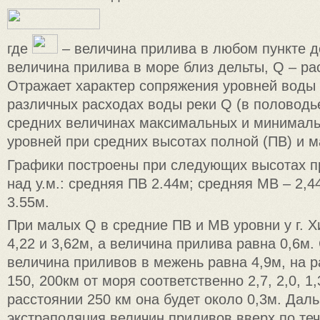
где
– величина прилива в любом пункте 
величина прилива в море близ дельты, Q – ра
Отражает характер сопряжения уровней воды 
различных расходах воды реки Q (в половодь
средних величинах максимальных и минимал
уровней при средних высотах полной (ПВ) и 
Графики построены при следующих высотах п
над у.м.: средняя ПВ 2.44м; средняя МВ – 2,4
3.55м.
При малых Q в средние ПВ и МВ уровни у г. 
4,22 и 3,62м, а величина прилива равна 0,6м. 
величина приливов в межень равна 4,9м, на р
150, 200км от моря соответственно 2,7, 2,0, 1,
расстоянии 250 км она будет около 0,3м. Дал
экстраполяция величин приливов вверх по те