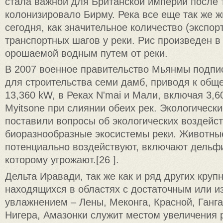
стала важной для Британской империи после т
колонизировало Бирму. Река все еще так же 
сегодня, как значительное количество (экспор
транспортных шагов у реки. Рис произведен в
орошаемой водным путем от реки.
В 2007 военное правительство Мьянмы подпи
для строительства семи дамб, приводя к общ
13,360 kW, в Реках N'mai и Мали, включая 3,
Myitsone при слиянии обеих рек. Экологическ
поставили вопросы об экологических воздейст
биоразнообразные экосистемы реки. Животные
потенциально воздействуют, включают дельф
которому угрожают.[26 ].
Дельта Иравади, так же как и ряд других круп
находящихся в областях с достаточным или 
увлажнением – Лены, Меконга, Красной, Ганг
Нигера, Амазонки служит местом увеличения р