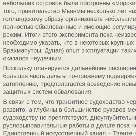
небольших островов были построены «морски
того, правительство Мьянмы несколько лет н
голландскому образу организовать небольшие
полностью обвалованные и имеющие регулир
режим. Итоги этого эксперимента пока неизве
необходимо указать, что в некоторых крупных 
Брахмапутры, Дуная) опыт эксплуатации таки
оказался неудачным.
Поскольку планируется дальнейшее расширени
большая часть дельты по-прежнему подверже
затоплению, предполагается возведение новы
защитных систем обвалования.
В связи с тем, что транзитное судоходство чер
развито, а глубины в большинстве рукавов м
судоходству не препятствуют, дноуглубительн
русловыправительные работы в дельте пока н
Единственный искусственный канал – Твенте-