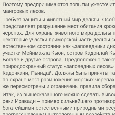
Поэтому предпринимаются попытки ужесточит
мангровых лесов.
Требует защиты и животный мир дельты. Особ
представляет разрушение мест обитания крок
черепах. Для охраны животного мира дельты 
некоторые участки приморской части дельты с
естественном состоянии как «заповедники ди
участки Мейнмахла Кьюн, остров Кадонлай Кь
Богале и другие острова. Предположено также
природоохранный статус «заповедных лесов»
Кадонкани, Пьиндай. Должны быть приняты т
по охране мест размножения морских черепах,
же пересмотрены и ограничены правила сбора
Итак, из вышесказанного можно сделать вывод
реки Иравади – пример сильнейшего противо
богатейшими естественными природными рес
прогрессирующим антропогенным воздействие