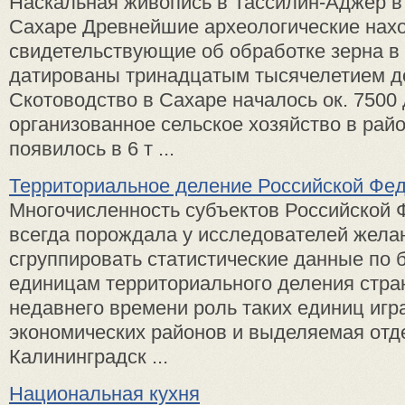
Наскальная живопись в Тассилин-Аджер в
Сахаре Древнейшие археологические нахо
свидетельствующие об обработке зерна в
датированы тринадцатым тысячелетием до 
Скотоводство в Сахаре началось ок. 7500 до
организованное сельское хозяйство в рай
появилось в 6 т ...
Территориальное деление Российской Фе
Многочисленность субъектов Российской 
всегда порождала у исследователей жела
сгруппировать статистические данные по 
единицам территориального деления стра
недавнего времени роль таких единиц игр
экономических районов и выделяемая отд
Калининградск ...
Национальная кухня