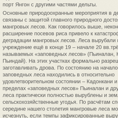
порт Янгон с другими частями дельты.
Основные природоохранные мероприятия в де
связаны с защитой главного природного досто
мангровых лесов. Как говорилось выше, неко
расширение посевов риса привело к катастро
деградации мангровых лесов. Леса вырубали 
учреждение ещё в конце 19 – начале 20 вв.трё
называемых «заповедных лесов» (Пьиналан, 
Пьиндай). На этих участках формально разр
заготавливать дрова. По состоянию на начало
заповедных леса находились в относительно
удовлетворительном состоянии – Кадонкани и
пределах «заповедных лесов» Пьиналан и др
леса практически полностью вырублены и зе
сельскохозяйственные угодья. По расчётам сп
середине нашего столетия мангровые леса мо
исчезнуть, если темпы зафиксированные выру