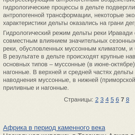
гидрологические процессы в дельте подвергл
антропогенной трансформации, некоторые эко
характеристики дельты оказались на грани де
Гидрологический режим дельты реки Иравади
совместным влиянием значительных сезонных
реки, обусловленных муссонным климатом, и
В результате в дельте происходят крупные на
основных типов – муссонные (в июне-октябре)
нагонные. В верхней и средней частях дельт
наводнения муссонные, в нижней (приморской)
приливные и нагонные.
Страницы:
2
3
4
5
6
7
8
Африка в период каменного века