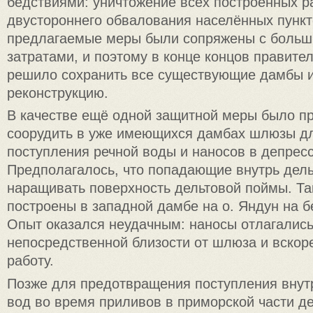
бедствиями: уничтожение всех построенных ра
двустороннего обвалования населённых пункт
предлагаемые меры были сопряжены с боль
затратами, и поэтому в конце концов правите
решило сохранить все существующие дамбы и
реконструкцию.
В качестве ещё одной защитной меры было п
соорудить в уже имеющихся дамбах шлюзы д
поступления речной воды и наносов в депресс
Предполагалось, что попадающие внутрь дель
наращивать поверхность дельтовой поймы. Т
построены в западной дамбе на о. Яндун на б
Опыт оказался неудачным: наносы отлагались
непосредственной близости от шлюза и вскор
работу.
Позже для предотвращения поступления внут
вод во время приливов в приморской части де