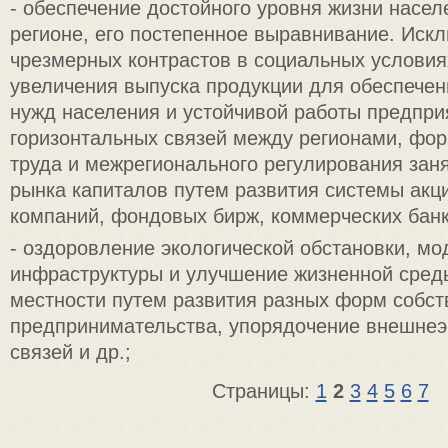
- обеспечение достойного уровня жизни насел
регионе, его постепенное выравнивание. Иск
чрезмерных контрастов в социальных условия
увеличения выпуска продукции для обеспече
нужд населения и устойчивой работы предпри
горизонтальных связей между регионами, фо
труда и межрегионального регулирования заня
рынка капиталов путем развития системы акц
компаний, фондовых бирж, коммерческих банк
- оздоровление экологической обстановки, м
инфраструктуры и улучшение жизненной сред
местности путем развития разных форм собст
предпринимательства, упорядочение внешнеэ
связей и др.;
Страницы:
1
2
3
4
5
6
7