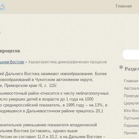
Главная
е
процесов
льнем Востоке
» Характеристика демографических процесов
Разде
лей Дальнего Востока занимают новообразования. Более
овообразований в Чукотском автономном округе,
Главная
, Приморском крае /6, с. 115/.
Австрал
ьневосточный район относится к числу неблагополучных
Природн
сло умерших детей в возрасте до 1 года на 1000
Циркуля
 среднероссийский показатель, в 1995 году – на 13%, в
0 родившихся в Дальневосточном районе пришлось 20,1
Юго-Вос
.
Пустыни
начительное уменьшение показателя младенческой
Парнико
Дальнем Востоке (оставаясь, однако выше
Прочее
 России он составил 11,0 и 10,2, а на Дальнем Востоке –