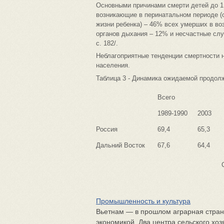
Основными причинами смерти детей до 1
возникающие в перинатальном периоде (о
жизни ребенка) – 46% всех умерших в во
органов дыхания – 12% и несчастные случ
с. 182/.
Неблагоприятные тенденции смертности 
населения.
Таблица 3 - Динамика ожидаемой продолжи
Всего
1989-1990
2003
Россия
69,4
65,3
Дальний Восток
67,6
64,4
Промышленность и культура
Вьетнам — в прошлом аграрная стра
экономикой. Два центра сельского хозя