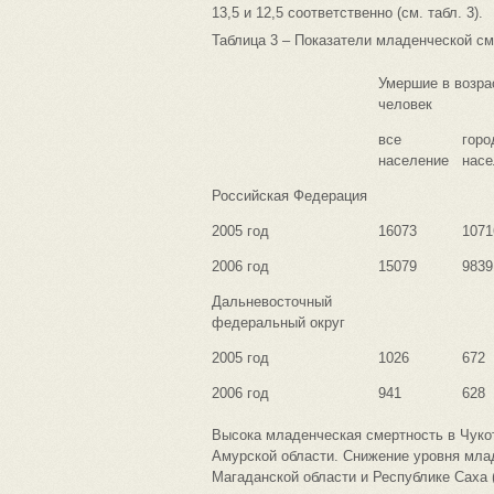
13,5 и 12,5 соответственно (см. табл. 3).
Таблица 3 – Показатели младенческой сме
Умершие в возрас
человек
все
горо
население
насе
Российская Федерация
2005 год
16073
1071
2006 год
15079
9839
Дальневосточный
федеральный округ
2005 год
1026
672
2006 год
941
628
Высока младенческая смертность в Чукот
Амурской области. Снижение уровня млад
Магаданской области и Республике Саха (