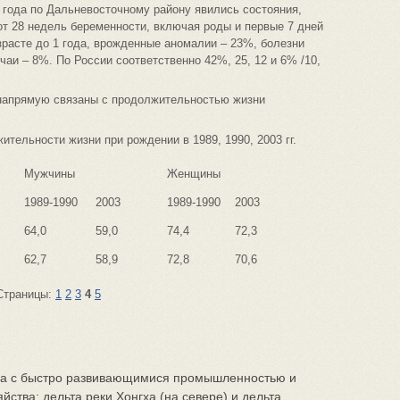
 года по Дальневосточному району явились состояния,
т 28 недель беременности, включая роды и первые 7 дней
зрасте до 1 года, врожденные аномалии – 23%, болезни
аи – 8%. По России соответственно 42%, 25, 12 и 6% /10,
напрямую связаны с продолжительностью жизни
тельности жизни при рождении в 1989, 1990, 2003 гг.
Мужчины
Женщины
1989-1990
2003
1989-1990
2003
64,0
59,0
74,4
72,3
62,7
58,9
72,8
70,6
Страницы:
1
2
3
4
5
на с быстро развивающимися промышленностью и
йства: дельта реки Хонгха (на севере) и дельта