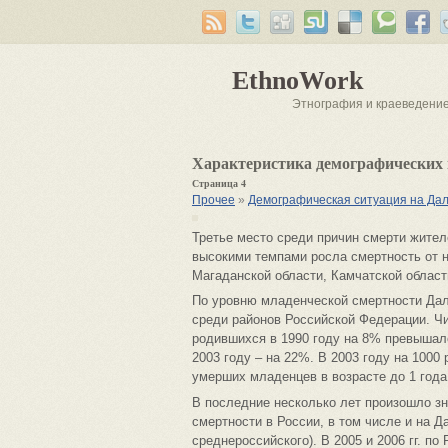
EthnoWork
Этнография и краеведени
Характеристика демографических 
Страница 4
Прочее
»
Демографическая ситуация на Да
Третье место среди причин смерти жите
высокими темпами росла смертность от н
Магаданской области, Камчатской области
По уровню младенческой смертности Дал
среди районов Российской Федерации. Чи
родившихся в 1990 году на 8% превышало
2003 году – на 22%. В 2003 году на 100
умерших младенцев в возрасте до 1 года
В последние несколько лет произошло з
смертности в России, в том числе и на 
среднероссийского). В 2005 и 2006 гг. по