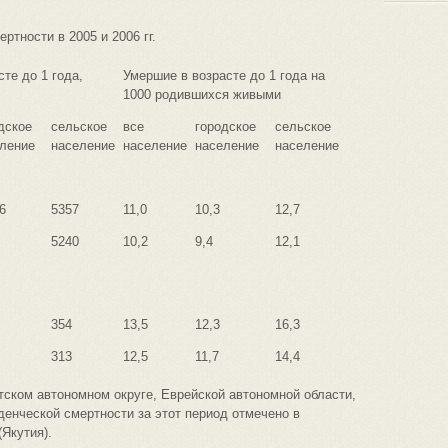
ртности в 2005 и 2006 гг.
те до 1 года,
Умершие в возрасте до 1 года на
1000 родившихся живыми
дское
сельское
все
городское
сельское
ление
население
население
население
население
6
5357
11,0
10,3
12,7
5240
10,2
9,4
12,1
354
13,5
12,3
16,3
313
12,5
11,7
14,4
ском автономном округе, Еврейской автономной области,
енческой смертности за этот период отмечено в
Якутия).