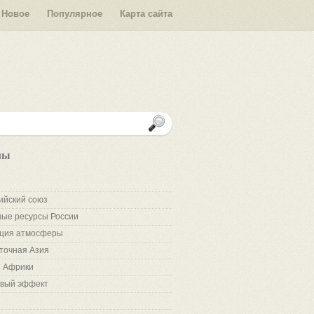
Новое
Популярное
Карта сайта
лы
ийский союз
ые ресурсы России
ция атмосферы
точная Азия
 Африки
вый эффект