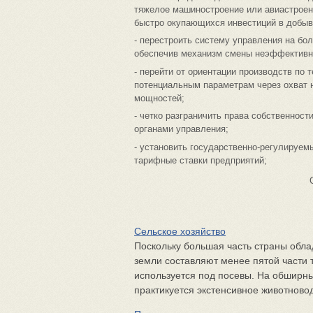
тяжелое машиностроение или авиастроени
быстро окупающихся инвестиций в добы
- перестроить систему управления на бо
обеспечив механизм смены неэффективн
- перейти от ориентации производств по
потенциальным параметрам через охват н
мощностей;
- четко разграничить права собственно
органами управления;
- установить государственно-регулируе
тарифные ставки предприятий;
Сельское хозяйство
Поскольку большая часть страны обл
земли составляют менее пятой части 
используется под посевы. На обширны
практикуется экстенсивное животноводс