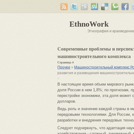
EthnoWork
Этнография и краеведени
Современные проблемы и перспек
машиностроительного комплекса
Страница 4
Прочее
»
Машиностроительный комплекс Р
развития и размещения машиностроительно
В настоящее время объем мирового рынка
доля России в нем 1,8%; по прогнозам, 
перестройке экономики, эта доля может с
долларов.
Ведь роль и значение каждой страны в 
передовыми технологиями. Для России, к
разработки и внедрения передовых техно
Следует подчеркнуть, что адаптация на
хозяйствования - сложный, динамичный,