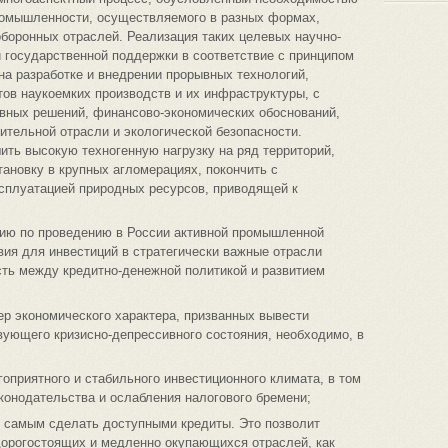
ромышленности, осуществляемого в разных формах,
боронных отраслей. Реализация таких целевых научно-
 государственной поддержки в соответствие с принципом
 на разработке и внедрении прорывных технологий,
ов наукоемких производств и их инфраструктуры, с
ивных решений, финансово-экономических обоснований,
тельной отрасли и экологической безопасности.
ть высокую техногенную нагрузку на ряд территорий,
ановку в крупных агломерациях, покончить с
ксплуатацией природных ресурсов, приводящей к
цию по проведению в России активной промышленной
вия для инвестиций в стратегически важные отрасли
сть между кредитно-денежной политикой и развитием
р экономического характера, призванных вывести
ующего кризисно-депрессивного состояния, необходимо, в
оприятного и стабильного инвестиционного климата, в том
конодательства и ослабления налогового бремени;
м самым сделать доступными кредиты. Это позволит
дорогостоящих и медленно окупающихся отраслей, как