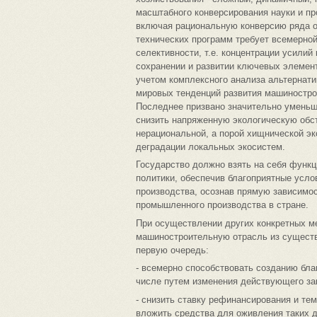
масштабного конверсирования науки и п
включая рациональную конверсию ряда о
технических программ требует всемерной
селективности, т.е. концентрации усилий
сохранении и развитии ключевых элемент
учетом комплексного анализа альтернат
мировых тенденций развития машинострои
Последнее призвано значительно уменьши
снизить напряженную экологическую обст
нерациональной, а порой хищнической э
деградации локальных экосистем.
Государство должно взять на себя функ
политики, обеспечив благоприятные усло
производства, осознав прямую зависимо
промышленного производства в стране.
При осуществлении других конкретных ме
машиностроительную отрасль из существ
первую очередь:
- всемерно способствовать созданию благ
числе путем изменения действующего за
- снизить ставку рефинансирования и те
вложить средства для оживления таких 