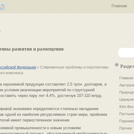
Главная
е
тивы развития и размещения
Разде
оссийской Федерации
» Современные проблемы и перспективы
го комплекса
Главная
 наукоемкой продукции составляет 2,5 трлн. долларов, а
Австрал
при условии реализации мероприятий по структурной
Природн
оставить через пару лет 4,4%, достигнув 107-110 млрд.
Циркуля
Юго-Вос
мировой экономике определяются степенью овладения
Пустыни
ак одной из наиболее ресурсоемких стран мира, проблема
логий имеет первостепенное значение.
Парнико
укоемкой промышленности к новым условиям
Прочее
 многоаспектный процесс, обусловленный необходимостью