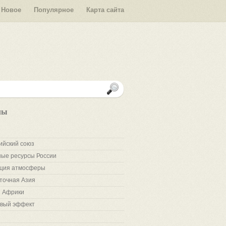
Новое
Популярное
Карта сайта
лы
ийский союз
ые ресурсы России
ция атмосферы
точная Азия
 Африки
вый эффект