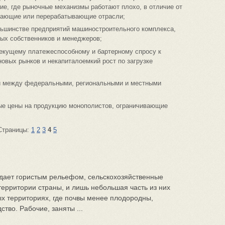
е, где рыночные механизмы работают плохо, в отличие от
вающие или перерабатывающие отрасли;
льшинстве предприятий машиностроительного комплекса,
ых собственников и менеджеров;
 текущему платежеспособному и бартерному спросу к
овых рынков и некапиталоемкий рост по загрузке
сти между федеральными, региональными и местными
мые цены на продукцию монополистов, ограничивающие
Страницы:
1
2
3
4
5
адает гористым рельефом, сельскохозяйственные
территории страны, и лишь небольшая часть из них
х территориях, где почвы менее плодородны,
тво. Рабочие, заняты ...