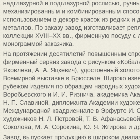
надглазурной и подглазурной росписью, ручн
механизированным и комбинированным спосо
использованием в декоре красок из редких и 
металлов. По заказу завод изготавливает реп
коллекции XVIII–ХХ вв., фирменную посуду с 
монограммой заказчика.
На протяжении десятилетий повышенным спро
фирменный сервиз завода с рисунком «Кобальт
Яковлева, А. А. Яцкевич), удостоенный золот
Всемирной выставке в Брюсселе. Широко изве
рубежом изделия по образцам народных худож
Воробьевского и И. И. Ризнича, академика Ак
Н. П. Славиной, дипломанта Академии художе
Международной квадриеннале в Эрфурте И. С
художников Н. Л. Петровой, Т. В. Афанасьевой,
Соколова, М. А. Сорокина, Ю. Я. Жгирова и др
Завод выпускает продукцию в широком диапа