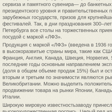
сервиза и памятного сувенира— до банкетных
президентского уровня и правительственных 
зарубежных государств, призов для крупнейш
фестивалей. Так, в дни празднования 300–лет
Петербурга все столы на торжественных при
посудой с маркой «ЛФЗ».
Продукция с маркой «ЛФЗ» (введена в 1936 го
в высокоразвитые страны мира, такие как СШ
Франция, Англия, Канада, Швеция, Норвегия, 
последние годы основным направлением экс
(доля в общем объеме продаж 15%) был и ос
вторым и третьим по значимости являются ры
Великобритании. Можно выделить положител
продвижении товара на рынки Японии, Канады
Италии.
Широкую мировую известностьзаводу принесл
высокохудожественная роспись. Целый ряд и