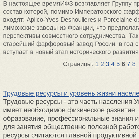
В настоящее времяИФЗ возглавляет Группу пр
состав которой, помимо Императорского фарф
входят: Apilco-Yves Deshoulieres и Porcelaine 
лиможские заводы из Франции, что предполаг
перспективы совместного сотрудничества. Та
старейший фарфоровый завод России, в год с
вступает в новый этап исторического развития
Страницы:
1
2
3
4
5
6
7
8
Трудовые ресурсы и уровень жизни насел
Трудовые ресурсы - это часть населения У
имеет необходимое физическое развитие, 
образование, профессиональные знания 
для занятия общественно полезной работ
ресурсы считаются главной продуктивной