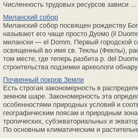
Численность трудовых ресурсов зависи ...
Миланский собор
Миланский собор посвящен рож­деству Бог
называют его чаще просто Дуомо (il Duomo
милански — el Domm. Пер­вый городской со
освященный во имя св. Теклы (Феклы), ра
том месте, где те­перь разбита p. del Duom
строительства подземки архео­логи обнаруж
Почвенный покров Земли
Есть строгая закономерность в распредел
земном шаре. Закономерность эта опреде
особенностями природных условий и соот
географическим поясам и природным зон
тропических, субэкваториальных и эквато
По основным климатическим и растительн