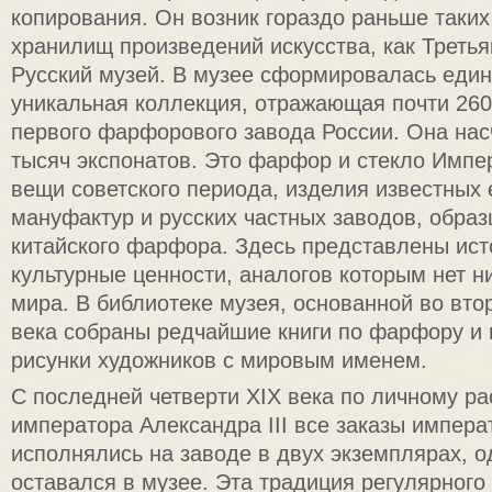
копирования. Он возник гораздо раньше таки
хранилищ произведений искусства, как Третья
Русский музей. В музее сформировалась един
уникальная коллекция, отражающая почти 26
первого фарфорового завода России. Она нас
тысяч экспонатов. Это фарфор и стекло Импе
вещи советского периода, изделия известных
мануфактур и русских частных заводов, образ
китайского фарфора. Здесь представлены ист
культурные ценности, аналогов которым нет н
мира. В библиотеке музея, основанной во вто
века собраны редчайшие книги по фарфору и и
рисунки художников с мировым именем.
С последней четверти ХIХ века по личному р
императора Александра III все заказы импера
исполнялись на заводе в двух экземплярах, о
оставался в музее. Эта традиция регулярного