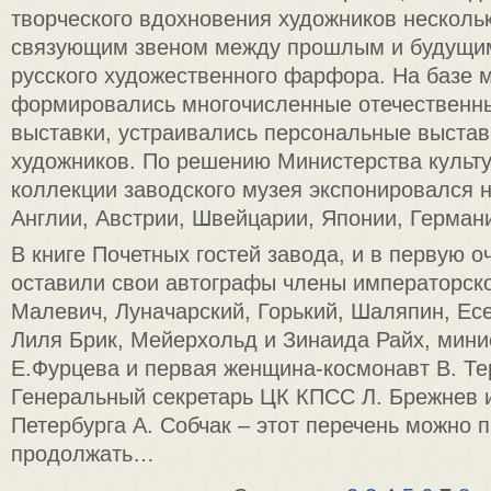
творческого вдохновения художников несколь
связующим звеном между прошлым и будущим
русского художественного фарфора. На базе 
формировались многочисленные отечественн
выставки, устраивались персональные выста
художников. По решению Министерства культ
коллекции заводского музея экспонировался н
Англии, Австрии, Швейцарии, Японии, Германи
В книге Почетных гостей завода, и в первую о
оставили свои автографы члены императорск
Малевич, Луначарский, Горький, Шаляпин, Ес
Лиля Брик, Мейерхольд и Зинаида Райх, мин
Е.Фурцева и первая женщина-космонавт В. Те
Генеральный секретарь ЦК КПСС Л. Брежнев 
Петербурга А. Собчак – этот перечень можно 
продолжать…