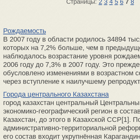
Страницы:
2
3
4
5
6
7
8
Рождаемость
В 2007 году в области родилось 34894 тыс
которых на 7,2% больше, чем в предыдущ
наблюдалось возрастание уровня рождаем
2006 году до 7,3% в 2007 году. Это прежде
обусловлено изменениями в возрастном с
через вступление к наилучшему репродукти
Города центрального Казахстана
город казахстан центральный Центральны
экономико-географический регион в соста
Казахстан, до этого в Казахской ССР[1]. П
административно-территориальной реформ
его состав входит укрупнённая Карагандин