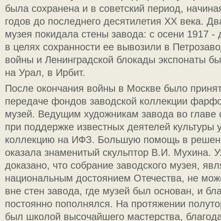
была сохранена и в советский период, начина
годов до последнего десятилетия ХХ века. Д
музея покидала стены завода: с осени 1917 - 
в целях сохранности ее вывозили в Петрозаво
войны и Ленинградской блокады экспонаты б
на Урал, в Ирбит.
После окончания войны в Москве было приня
передаче фондов заводской коллекции фарфо
музей. Ведущим художникам завода во главе 
при поддержке известных деятелей культуры 
коллекцию на ИФЗ. Большую помощь в решени
оказала знаменитый скульптор В.И. Мухина. У
доказано, что собрание заводского музея, явл
национальным достоянием Отечества, не мож
вне стен завода, где музей был основан, и бл
постоянно пополнялся. На протяжении полуто
был школой высочайшего мастерства, благод