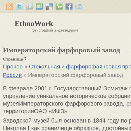
EthnoWork
Этнография и краеведение
Императорский фарфоровый завод
Страница 7
Прочее
»
Стекольная и фарфорофаянсовая пр
России
» Императорский фарфоровый завод
В феврале 2001 г. Государственный Эрмитаж 
управление уникальное историческое собрани
музеяИмператорского фарфорового завода, р
территорииОАО «ИФЗ».
Заводской музей был основан в 1844 году по
Николая I как хранилище образцов, достойных